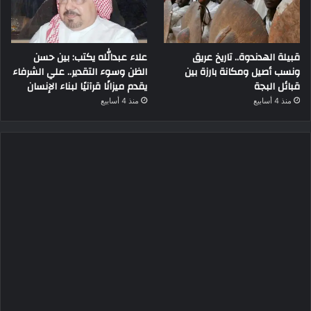
قبيلة الهدندوة.. تاريخ عريق
علاء عبدالله يكتب: بين حسن
ونسب أصيل ومكانة بارزة بين
الظن وسوء التقدير.. علي الشرفاء
قبائل البجة
يقدم ميزانًا قرآنيًا لبناء الإنسان
منذ 4 أسابيع
منذ 4 أسابيع