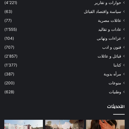
حوارات و تقارير
(4٬221)
سياسة واقتصاد القبائل
(63)
عائلات مصرية
(77)
عادات و تقاليد
(1٬555)
عزاءات وتهانى
(104)
فنون و ادب
(707)
قبائل و عائلات
(2٬857)
كتابنا
(1٬377)
مرأه بدوية
(387)
منوعات
(200)
وطنيات
(628)
التحديثات