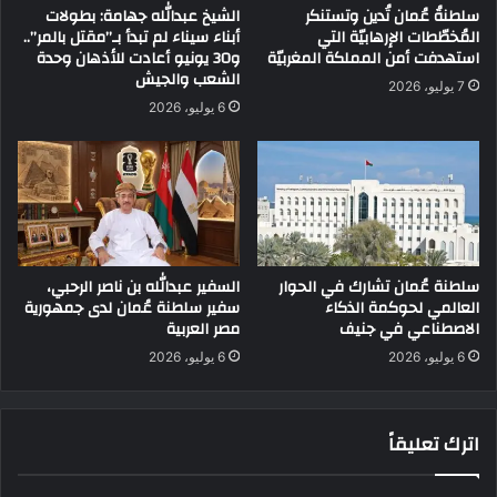
سلطنةُ عُمان تُدين وتستنكر
الشيخ عبدالله جهامة: بطولات
المُخطّطات الإرهابيّة التي
أبناء سيناء لم تبدأ بـ”مقتل بالمر”..
استهدفت أمن المملكة المغربيّة
و30 يونيو أعادت للأذهان وحدة
الشعب والجيش
7 يوليو، 2026
6 يوليو، 2026
سلطنة عُمان تشارك في الحوار
السفير عبدالله بن ناصر الرحبي،
العالمي لحوكمة الذكاء
سفير سلطنة عُمان لدى جمهورية
الاصطناعي في جنيف
مصر العربية
6 يوليو، 2026
6 يوليو، 2026
اترك تعليقاً