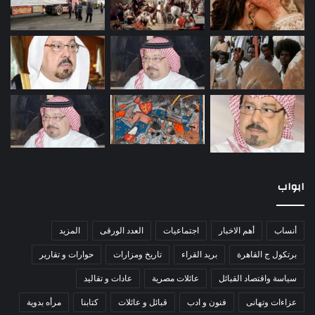
ابواب
أنساب
أهم الاخبار
اجتماعيات
العدد الورقى
المزيد
برتكول ج القاهرة
بريد القراء
تاريخ ومزارات
حوارات و تقارير
سياسة واقتصاد القبائل
عائلات مصرية
عادات و تقاليد
عزاءات وتهانى
فنون و ادب
قبائل و عائلات
كتابنا
مرأه بدوية