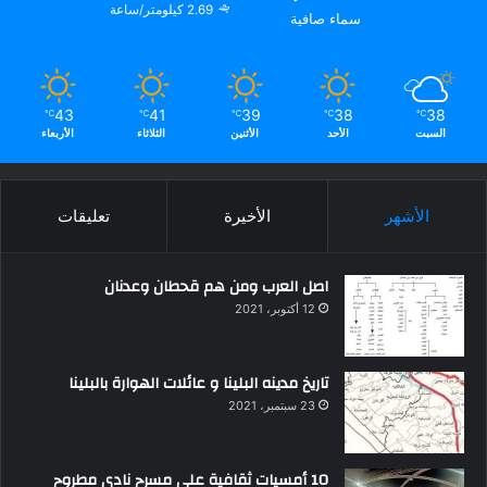
2.69 كيلومتر/ساعة
سماء صافية
43
41
39
38
38
℃
℃
℃
℃
℃
السبت
الأحد
الأثنين
الثلاثاء
الأربعاء
الأشهر
الأخيرة
تعليقات
اصل العرب ومن هم قحطان وعدنان
12 أكتوبر، 2021
تاريخ مدينه البلينا و عائلات الهوارة بالبلينا
23 سبتمبر، 2021
10 أمسيات ثقافية علي مسرح نادي مطروح