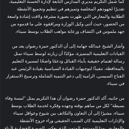
كما شمل التكريم مديري المدارس التابعة لإدارة الحسنة التعليمية،
تقديرًا لجهودهم المخلصة وتميزهم في تنظيم وتجميع الأنشطة
الطلابية والمعارض التي ظهرت بصورة مشرفة ولاقت إشادة واسعة
من الحضور، حيث أثنى وكيل الوزارة ومرافقوه على ما قدموه من
جهد ملموس في اكتشاف ورعاية مواهب الطلاب بوسط سيناء.
وأشار الشيخ عبدالله جهامة إلى أن الدكتور حمزة رضوان يعد من
القيادات التعليمية المتميزة، مؤكدًا أن زيارته لوسط سيناء تمثل
رسالة اهتمام حقيقية بأبناء القبائل ودعمًا واضحًا لمسيرة التعليم
بالمحافظة، تنفيذًا لتوجيهات القيادة السياسية بقيادة الرئيس عبد
الفتاح السيسي، الرامية إلى دعم التنمية الشاملة وترسيخ الاستقرار
في سيناء.
من جانبه، أكد الدكتور حمزة رضوان أن هذا التكريم يمثل “لمسة وفاء
بسيطة” لكل من ساهم بوقته وجهده وفكره لخدمة الطلاب بوسط
سيناء، مشيرًا إلى أن التعاون والتكاتف بين شيوخ وعواقل سيناء
والإدارات التعليمية كان السبب الحقيقي وراء خروج الأنشطة
والمعارض بهذا المستوى المتميز الذي يعكس الصورة الحضارية لأبناء