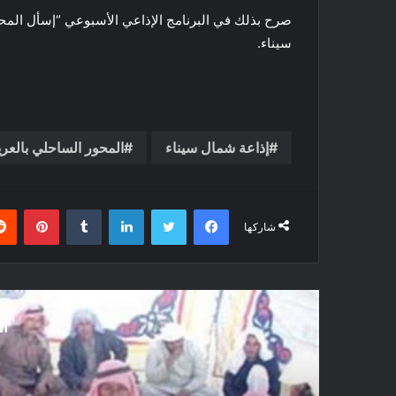
صرح بذلك في البرنامج الإذاعي الأسبوعي “إسأل المحاف
سيناء.
إذاعة شمال سيناء
المحور الساحلي بالع
فيسبوك
تويتر
لينكدإن
بينتي
شاركها
أق