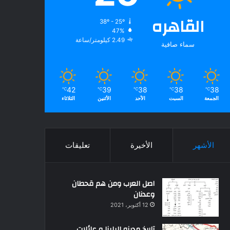
القاهره
38º - 25º
47%
2.49 كيلومتر/ساعة
سماء صافية
42
39
38
38
38
℃
℃
℃
℃
℃
الجمعة
السبت
الأحد
الأثنين
الثلاثاء
الأشهر
الأخيرة
تعليقات
اصل العرب ومن هم قحطان
وعدنان
12 أكتوبر، 2021
تاريخ مدينه البلينا و عائلات