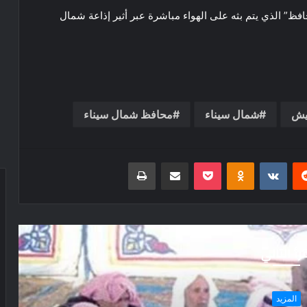
ظ” الذي يتم بثه على الهواء مباشرة عبر أثير إذاعة شمال
ريش
شمال سيناء
محافظ شمال سيناء
ريست
بوكيت
Odnoklassniki
مشاركة عبر البريد
طباعة
رأ التالي
المزيد