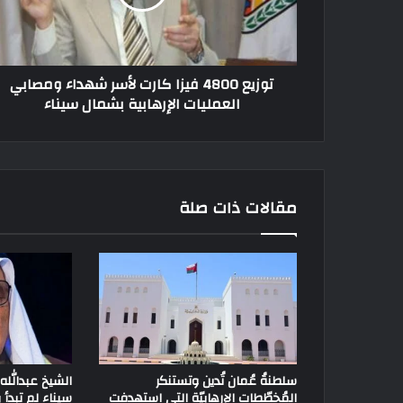
توزيع 4800 فيزا كارت لأسر شهداء ومصابي
العمليات الإرهابية بشمال سيناء
مقالات ذات صلة
سلطنةُ عُمان تُدين وتستنكر
الشيخ عبدالله 
المُخطّطات الإرهابيّة التي استهدفت