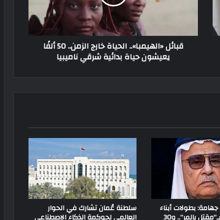
قبائل «الهيمبا».. الحياة خارج الزمن.. 50 ألفًا
يعيشون حياة بدائية شرقي ناميبيا
جهامة: بطولات أبناء
سلطنة عُمان تشارك في الحوار
سيناء لم تبدأ بـ”مقتل بالمر”.. و30
العالمي لحوكمة الذكاء الاصطناعي