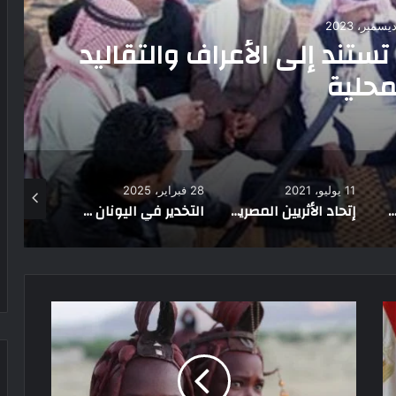
30 يناير، 2025
د عبد العاطي فكري”بطل في
أمجاد البحرية المصرية
28 فبراير، 2025
17 أكتوبر، 2022
30 ديسمبر، 2023
إتحاد الأثريين المصريين ولمسة وفاء للراحلين وتكريمهم بحضور أسرهم
التخدير في اليونان القديمة.. أسرار الإلياذة ووصايا أبقراط في تسكين الألم
مبادرة عودة شجرة الزيتون إلى ديارها.. مبادرة يطلقها أهالي سيناء