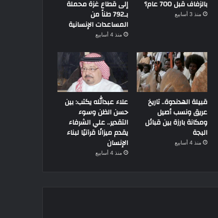
بالزفاف قبل 700 عام؟
إلى قطاع غزة محملة
بـ792 طناً من
11 يوليو، 2021
منذ 3 أسابيع
إتحاد الأثريين المصريين و
المساعدات الإنسانية
منذ 4 أسابيع
وتكريمهم بحضو
قبيلة الهدندوة.. تاريخ
علاء عبدالله يكتب: بين
30 يناير، 2025
11 يوليو، 2021
عريق ونسب أصيل
حسن الظن وسوء
القضاء العرفي: أحكامه تستند إلى الأعراف والتقاليد المحلية
“عميد بحري محمود عبد العاطي فكري”بطل في الظل سطّر أمجاد البحرية المصرية
إتحاد الأثريين المصريين ولمسة وفاء للراحلين وتكريمهم بحضور أسرهم
ومكانة بارزة بين قبائل
التقدير.. علي الشرفاء
البجة
يقدم ميزانًا قرآنيًا لبناء
الإنسان
منذ 4 أسابيع
منذ 4 أسابيع