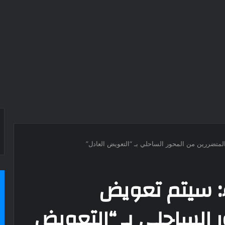
متضررين من المحور الساحلي بـ “التعويض العادل”
: سيتم تعويض
 الساحلي بـ “التعويض