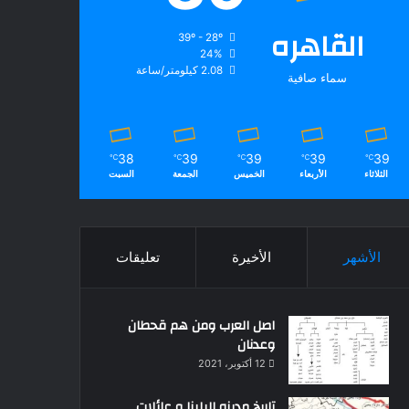
القاهره
39º - 28º
24%
2.08 كيلومتر/ساعة
سماء صافية
38
39
39
39
39
℃
℃
℃
℃
℃
الثلاثاء
الأربعاء
الخميس
الجمعة
السبت
الأشهر
الأخيرة
تعليقات
اصل العرب ومن هم قحطان
وعدنان
12 أكتوبر، 2021
تاريخ مدينه البلينا و عائلات