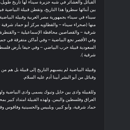
القبائل والعشائر في شبه جزيرة سيناء لها تاريخ طويل،
بين أبنائها سطروا هذا التاريخ، وتقطن قبيلة البياضية ف
سيناء في سيناء بجمهورية مصر العربية وقبيلة البياضية
منها (صحراء سيناء – والقطاويه مركز أبو حماد شرقية –
شرقية – والقصاصين محافظة الإسماعيلية – والقنطرة
وفي الأقصر نجع البياضية – وفي أماكن متفرقة في جمهور
السعودية قبيلة حرب البياضي – وفي حيفا بأرض فلسط
شرقية ).
وقبيلة البياضية لم ينسبهم التاريخ إلى قبيلة بل هم 
وقبائل من أبو البشر أبينا أدم عليه السلام.
وللقبيلة وادى بين حايل وتبوك يسمى وادى البياضية ول
العراق وفلسطين واليمن. ولهذه القبيلة امتداد كبير بم
حماد شرقية، وأبو كبير، وبلبيس والحسينية وفاقوس وقر