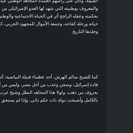
القبيلة، وكان على رأسهم العمدة المجاهد الوطني عبد ا
والمعروف بوطنيته التي شهد لها العدو الإسرائيلى من ق
بحكمته وعقله الراجح أثر في الحياة الاجتماعية وال
حياته ورحلة كفاحه، وجمعة الأموال للمجهود الحربي، كم
وخلدها التاريخ.
كما للشيخ سالم الهرش، أحد عظماء قبيلة البياضية، أ
قادة إسرائيل، وسجن وعذب من أجل مصر، وليس من أجل
بحروف من ذهب، ولولا هذا المجاهد البطل وشيخ عرب
بالكامل وأصبحت دولة ذات حكم ذاتي، وإذا لم يستحق