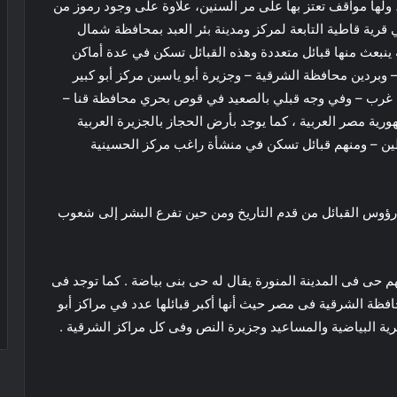
 ولها مواقف تعتز بها على مر السنين، علاوة على وجود رموز من
ي قرية قاطية التابعة لمركز ومدينة بئر العبد بمحافظة شمال
 ينبعث منها قبائل متعددة وهذه القبائل تسكن في عدة أماكن
 وبردين محافظة الشرقية – وجزيرة أبو ياسين مركز أبو كبير
 غرب – وفي وجه قبلي بالصعيد في قوص بحري محافظة قنا –
ية مصر العربية ، كما يوجد بأرض الحجاز بالجزيرة العربية
ين – ومنهم قبائل تسكن في منشأة راغب مركز الحسينية
من رؤوس القبائل من قدم التاريخ ومن حين تفرع البشر إلى شعوب
هم حى فى المدينة المنورة يقال له حى بنى بياضة . كما توجد فى
حافظة الشرقية فى مصر حيث أنها أكبر قبائلها عدد في مراكز أبو
ية البياضية والمساعيد وجزيرة النص وفى كل مراكز الشرقية .