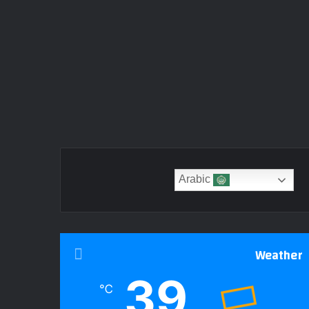
Arabic
Weather
39
℃