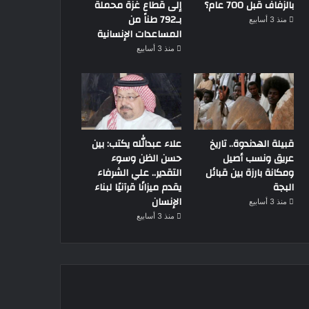
بالزفاف قبل 700 عام؟
إلى قطاع غزة محملة
بـ792 طناً من
منذ 3 أسابيع
المساعدات الإنسانية
منذ 3 أسابيع
قبيلة الهدندوة.. تاريخ
علاء عبدالله يكتب: بين
عريق ونسب أصيل
حسن الظن وسوء
ومكانة بارزة بين قبائل
التقدير.. علي الشرفاء
البجة
يقدم ميزانًا قرآنيًا لبناء
الإنسان
منذ 3 أسابيع
منذ 3 أسابيع