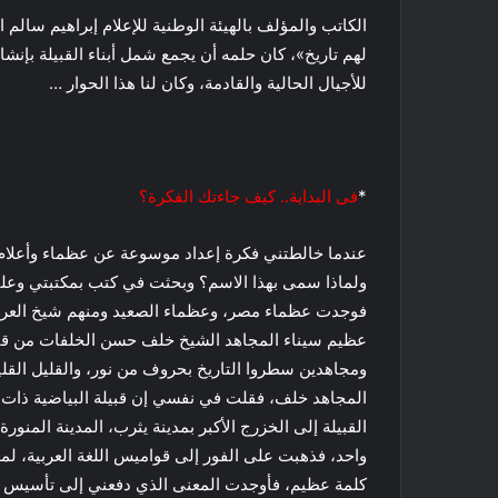
الكاتب والمؤلف بالهيئة الوطنية للإعلام إبراهيم سال
لهم تاريخ»، كان حلمه أن يجمع شمل أبناء القبيلة بإن
للأجيال الحالية والقادمة، وكان لنا هذا الحوار …
*
فى البداية.. كيف جاءتك الفكرة؟
عندما خالطتني فكرة إعداد موسوعة عن عظماء وأعلام 
ولماذا سمى بهذا الاسم؟ وبحثت في كتب بمكتبتي وعلى
فوجدت عظماء مصر، وعظماء الصعيد ومنهم شيخ العرب
عظيم سيناء المجاهد الشيخ خلف حسن الخلفات من قبيلة
ومجاهدين سطروا التاريخ بحروف من نور، والقليل الق
المجاهد خلف، فقلت في نفسي إن قبيلة البياضية ذات 
القبيلة إلى الخزرج الأكبر بمدينة يثرب، المدينة المنو
واحد، فذهبت على الفور إلى قواميس اللغة العربية، ل
كلمة عظيم، فأوجدت المعنى الذي دفعني إلى تأسيس مو