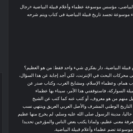
م البياضى، مؤسس موسوعة عظماء وأعلام قبيلة البياضية «رجال
شاء موسوعة تجسد تاريخ قبيلة البياضية فى كتاب ويتم شرحه
قبيلة البياضية، دار بفكري شيء واحد فقط: من هو العظيم؟
 محركات البحث في الإنترنت، لكي أجد إجابة عن هذا السؤال،
 همام، وعظماء الإسلام، ومشايخ العرب، وكتاب صدر عن
 السواركة، فاستوقفني هذا الأمر، سيناء بها عظماء
ليل منهم من هو معروف، أو كتب عنه كما كتب عن الشيخ
التاريخ الوطني المشرف والأصل العربي العريق وينتهي نسب
رة حاليا، مدينة الرسول صلى الله عليه وسلم، لم يخرج منها عظيم
معرفة معنى عظيم، ولماذا يكتب بعض الناس والمؤرخين تحديدا
سوعة تضم عظماء وأعلام قبيلة البياضية.