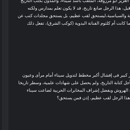
لعزيز أبو مرزوقة، الملقب بأسد سيناء، والمدون بكتب التاريخ
بل، هذا الرجل صانع تاريخ، قد لا يكون تعلم بمدارس ولكنه
وطنية والسياسية،ليستحق لقب عظيم، بل يستحق مجلدات كتب عن
ا كانت أم كلثوم الفنانة البدوية (كوكب الشرق)، تفعل ذلك
ثر كبير فى إفشال أكبر مخطط لتدويل سيناء أمام مرأى وعيون
 كتابة التاريخ، ولم يحصل على شهادات علمية، وسطر تاريخا
 الهروش وبفضل إشراف المخابرات الحربية لضاعت سيناء
 هذا الرجل لقب عظيم، إذن فمن يستحق؟