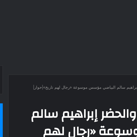
 إبراهيم سالم البياضي مؤسس موسوعة «رجال لهم تاريخ»|حوار|
 والحضر إبراهيم سالم
وعة «رجال لهم