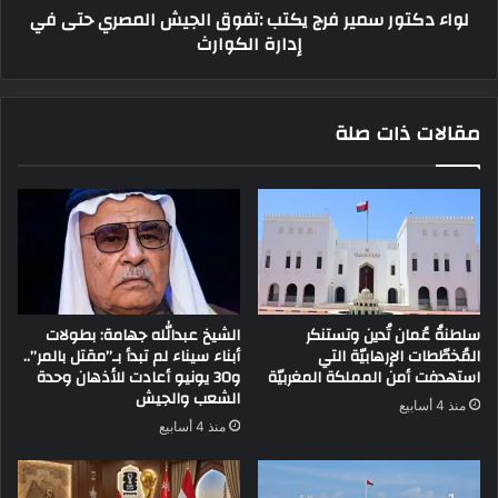
لواء دكتور سمير فرج يكتب :تفوق الجيش المصري حتى في
إدارة الكوارث
مقالات ذات صلة
سلطنةُ عُمان تُدين وتستنكر
الشيخ عبدالله جهامة: بطولات
المُخطّطات الإرهابيّة التي
أبناء سيناء لم تبدأ بـ”مقتل بالمر”..
استهدفت أمن المملكة المغربيّة
و30 يونيو أعادت للأذهان وحدة
الشعب والجيش
منذ 4 أسابيع
منذ 4 أسابيع