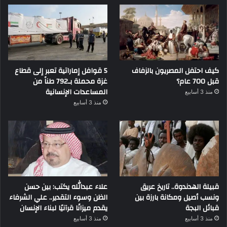
كيف احتفل المصريون بالزفاف
5 قوافل إماراتية تعبر إلى قطاع
قبل 700 عام؟
غزة محملة بـ792 طناً من
المساعدات الإنسانية
منذ 3 أسابيع
منذ 3 أسابيع
قبيلة الهدندوة.. تاريخ عريق
علاء عبدالله يكتب: بين حسن
ونسب أصيل ومكانة بارزة بين
الظن وسوء التقدير.. علي الشرفاء
قبائل البجة
يقدم ميزانًا قرآنيًا لبناء الإنسان
منذ 3 أسابيع
منذ 3 أسابيع