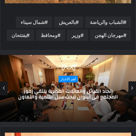
الشباب والرياضة
بالعريش
شمال سيناء
مهرجان الهجن
وزير
ومحافظ
يفتتحان
حوارات و تقارير
ضمن «الفارس الشهم 3».. 4 قوافل إماراتية تحمل
416 طناً من المساعدات تدخل غزة عبر العريش