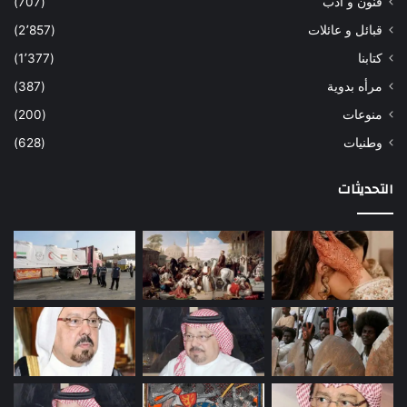
فنون و ادب
(707)
قبائل و عائلات
(2٬857)
كتابنا
(1٬377)
مرأه بدوية
(387)
منوعات
(200)
وطنيات
(628)
التحديثات