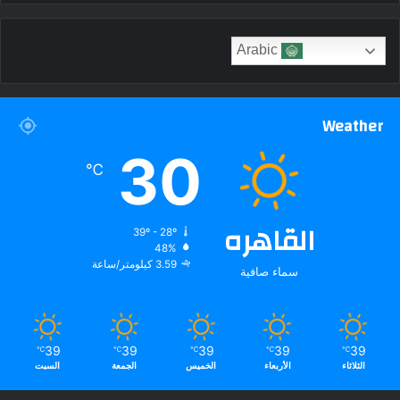
Arabic
Weather
30
℃
القاهره
39º - 28º
48%
3.59 كيلومتر/ساعة
سماء صافية
39
39
39
39
39
℃
℃
℃
℃
℃
الثلاثاء
الأربعاء
الخميس
الجمعة
السبت