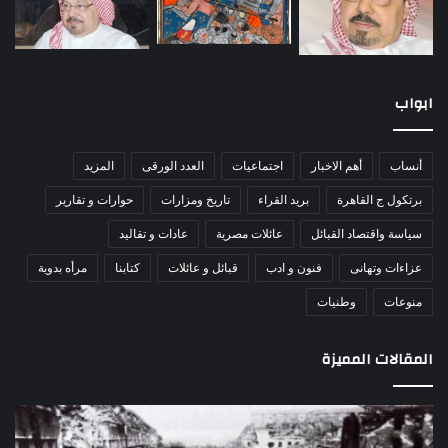
ابواب
أنساب
أهم الاخبار
اجتماعيات
العدد الورقى
المزيد
برتكول ج القاهرة
بريد القراء
تاريخ ومزارات
حوارات و تقارير
سياسة واقتصاد القبائل
عائلات مصرية
عادات و تقاليد
عزاءات وتهانى
فنون و ادب
قبائل و عائلات
كتابنا
مرأه بدوية
منوعات
وطنيات
المقالات المميزة
اللواء
الأ
دكتور
العا