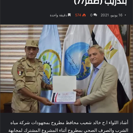
بتدريب (صقر77)
16 يونيو، 2021
0
574
دقيقة واحدة
أشاد اللواء ا.ح خالد شعيب محافظ مطروح بمجهودات شركة مياه
الشرب والصرف الصحي بمطروح أثناء المشروع المشترك لمجابهة