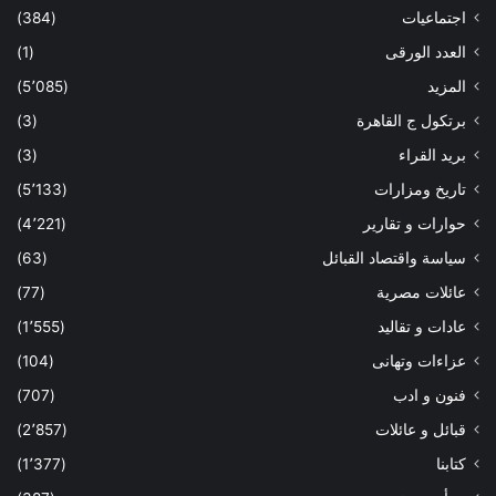
اجتماعيات
(384)
العدد الورقى
(1)
المزيد
(5٬085)
برتكول ج القاهرة
(3)
بريد القراء
(3)
تاريخ ومزارات
(5٬133)
حوارات و تقارير
(4٬221)
سياسة واقتصاد القبائل
(63)
عائلات مصرية
(77)
عادات و تقاليد
(1٬555)
عزاءات وتهانى
(104)
فنون و ادب
(707)
قبائل و عائلات
(2٬857)
كتابنا
(1٬377)