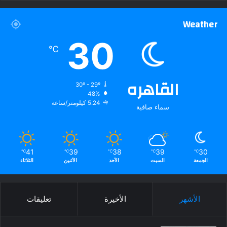
Weather
30
℃
القاهره
30º - 29º
48%
5.24 كيلومتر/ساعة
سماء صافية
41
39
38
39
30
℃
℃
℃
℃
℃
الجمعة
السبت
الأحد
الأثنين
الثلاثاء
الأشهر
الأخيرة
تعليقات