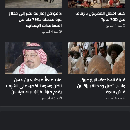
كيف احتفل المصريون بالزفاف
5 قوافل إماراتية تعبر إلى قطاع
قبل 700 عام؟
غزة محملة بـ792 طناً من
المساعدات الإنسانية
منذ 4 أسابيع
منذ 4 أسابيع
قبيلة الهدندوة.. تاريخ عريق
علاء عبدالله يكتب: بين حسن
ونسب أصيل ومكانة بارزة بين
الظن وسوء التقدير.. علي الشرفاء
قبائل البجة
يقدم ميزانًا قرآنيًا لبناء الإنسان
منذ 4 أسابيع
منذ 4 أسابيع