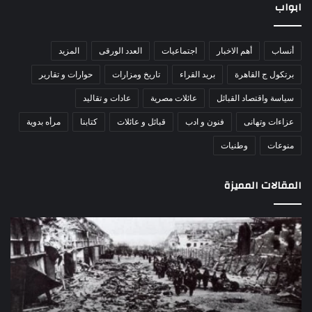
ابواب
أنساب
أهم الاخبار
اجتماعيات
العدد الورقى
المزيد
برتكول ج القاهرة
بريد القراء
تاريخ ومزارات
حوارات و تقارير
سياسة واقتصاد القبائل
عائلات مصرية
عادات و تقاليد
عزاءات وتهانى
فنون و ادب
قبائل و عائلات
كتابنا
مرأه بدوية
منوعات
وطنيات
المقالات المميزة
اللواء
الأ
دكتور
العا
راضي
للهل
عبدالمعطي
الأ
يكتب:
الإم
30
يتف
يونيو
مرك