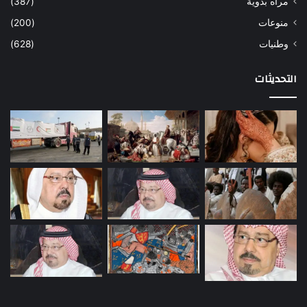
مرأه بدوية
(387)
منوعات
(200)
وطنيات
(628)
التحديثات