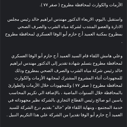
الأزمات والكوارث لمحافظة مطروح ( صقر ٧٧ ).
واستقبل ،اليوم، الاربعاء الدكتور مهندس ابراهيم خالد رئيس مجلس
الادارة والعضو المنتدب لشركة مياه الشرب والصرف الصحي
بمطروح بمكتبة العميد أ.ح حازم أبو الوفا العسكري لمحافظة مطروح
.
وعلي هامش اللقاء قام السيد العميد أ.ح حازم أبو الوفا العسكري
لمحافظة مطروح بتسلم شهادة تقدير إلى الدكتور مهندس ابراهيم
خالد رئيس شركة مياه الشرب والصرف الصحي بمطروح وذلك
للمجهودات أثناء المشروع المشترك لمجابهة الأزمات والكوارث
لمحافظة مطروح ( صقر ٧٧ ) وللمجهودات خلال الأزمات والطوارئ
بالمحافظة خلال السنوات الماضية ، بالإضافة الي تكريم المحاسب
ياسين ابو صالح رئيس القطاع التجاري بالشركة نظير مجهوداته في
خدمة المجتمع ، وبنهاية اللقاء قام “خالد” بقديم درع الشركة للسيد
العميد أ.ح حازم أبو الوفا تقديرا من الشركة علي هذا التكريم النبيل .