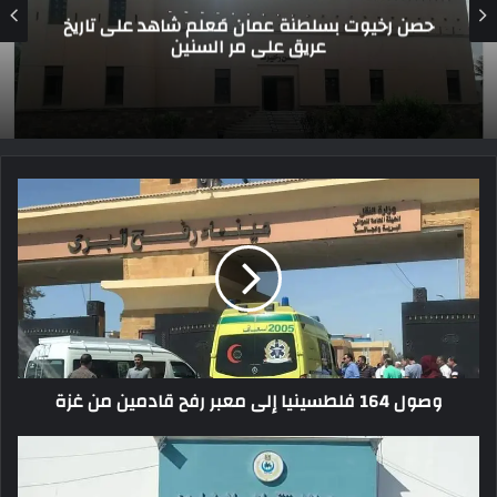
احتفالية استعراضية بالمسرح المكشوف براس
سدر في جنوب سيناء
وصول 164 فلطسينيا إلى معبر رفح قادمين من غزة