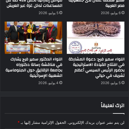
سفير سلطنة عُمان لدى جمهورية
قوافل إماراتية تحمل 416 طناً من
مصر العربية
المساعدات تدخل غزة عبر العريش
6 يوليو، 2026
5 يوليو، 2026
اللواء سمير فرج: دعوة المشاركة
اللواء الدكتور سمير فرج يشارك
في افتتاح القيادة الاستراتيجية
في مناقشة رسالة دكتوراه
بحضور الرئيس السيسي أعظم
بجامعة الزقازيق حول الدبلوماسية
تشريف في حياتي
الشعبية الإسرائيلية
5 يوليو، 2026
4 يوليو، 2026
اترك تعليقاً
لن يتم نشر عنوان بريدك الإلكتروني.
الحقول الإلزامية مشار إليها بـ
*