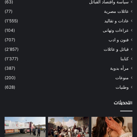
سياسة واقتصاد القبائل
(63)
عائلات مصرية
(77)
عادات و تقاليد
(1٬555)
عزاءات وتهانى
(104)
فنون و ادب
(707)
قبائل و عائلات
(2٬857)
كتابنا
(1٬377)
مرأه بدوية
(387)
منوعات
(200)
وطنيات
(628)
التحديثات