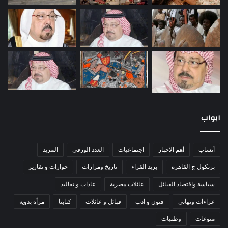
ابواب
أنساب
أهم الاخبار
اجتماعيات
العدد الورقى
المزيد
برتكول ج القاهرة
بريد القراء
تاريخ ومزارات
حوارات و تقارير
سياسة واقتصاد القبائل
عائلات مصرية
عادات و تقاليد
عزاءات وتهانى
فنون و ادب
قبائل و عائلات
كتابنا
مرأه بدوية
منوعات
وطنيات