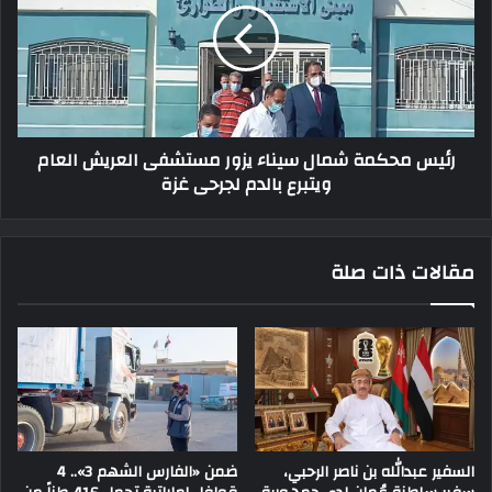
رئيس محكمة شمال سيناء يزور مستشفى العريش العام
ويتبرع بالدم لجرحى غزة
مقالات ذات صلة
السفير عبدالله بن ناصر الرحبي،
ضمن «الفارس الشهم 3».. 4