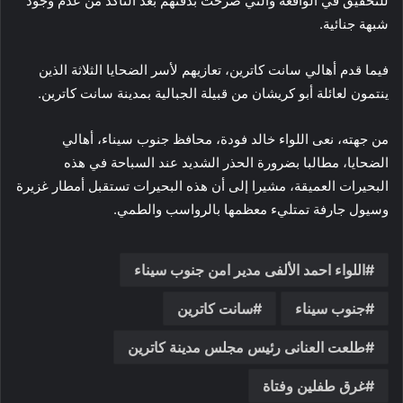
للتحقيق في الواقعة والتي صرحت بدفنهم بعد التأكد من عدم وجود
شبهة جنائية.
فيما قدم أهالي سانت كاترين، تعازيهم لأسر الضحايا الثلاثة الذين
ينتمون لعائلة أبو كريشان من قبيلة الجبالية بمدينة سانت كاترين.
من جهته، نعى اللواء خالد فودة، محافظ جنوب سيناء، أهالي
الضحايا، مطالبا بضرورة الحذر الشديد عند السباحة في هذه
البحيرات العميقة، مشيرا إلى أن هذه البحيرات تستقبل أمطار غزيرة
وسيول جارفة تمتليء معظمها بالرواسب والطمي.
اللواء احمد الألفى مدير امن جنوب سيناء
جنوب سيناء
سانت كاترين
طلعت العنانى رئيس مجلس مدينة كاترين
غرق طفلين وفتاة