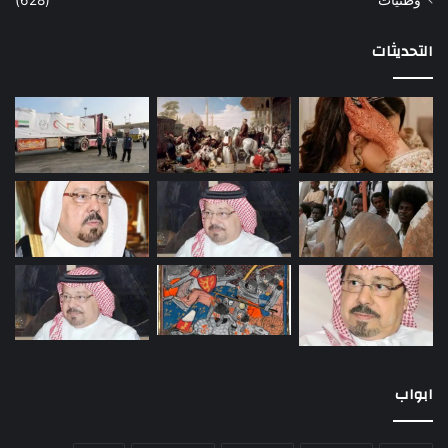
وطنيات
(628)
التحديثات
ابواب