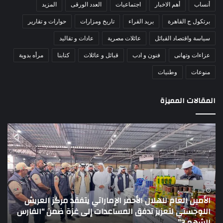
أنساب
أهم الاخبار
اجتماعيات
العدد الورقى
المزيد
برتكول ج القاهرة
بريد القراء
تاريخ ومزارات
حوارات و تقارير
سياسة واقتصاد القبائل
عائلات مصرية
عادات و تقاليد
عزاءات وتهانى
فنون و ادب
قبائل و عائلات
كتابنا
مرأه بدوية
منوعات
وطنيات
المقالات المميزة
الأمين
الش
العام
عبد
للهلال
جها
الأحمر
بطو
الإماراتي
أبنا
يتفقد
سين
مركز
لم
منذ 4 أسابيع
الأمين العام للهلال الأحمر الإماراتي يتفقد مركز العريش
العريش
تبدأ
اللوجستي لتعزيز تدفق المساعدات إلى غزة ضمن “الفارس
ا
اللوجستي
بـ”
الشهم 3”
بالمر
لتعزيز
بالم