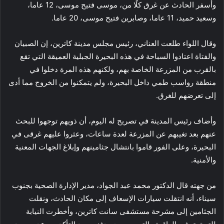
وأسفر الحادث عن غرق كلًا من، موسى فتيح موسى، 12 عاما،
وسعيد حميد، 11 عاما، وصابرين فتيح موسى، 20 عاما.
وقال اللواء طلعت العناني، رئيس مجلس مدينة كاترين، إن الصبيان
والفتاة اعتادوا السباحة في هذه البحيرة الجبلية العميقة التي تقع
بالقرب من المزرعة الخاصة بهم، ولكنهم هذه المرة دخلوا في
منطقة رواسب طمي داخل البحيرة، ولم يتمكنوا من الخروج مما أدى
إلى تعرضهم للغرق.
وأضاف رئيس المدينة في تصريح له اليوم، أن ذويهم توجهوا للبحث
عنهم بعد تغيبهم عن المزرعة لعدة ساعات، وعثروا عليهم غرقى في
البحيرة، وعلى الفور قاموا بانتشال جثامينهم وإبلاغ الجهات المعنية
والأمنية.
من جهته قال الدكتور محمد عبد الجواد، مدير الإدارة الصحية بجنوب
سيناء، أنه انتقلت سيارات الإسعاف إلى مكان الحادث، ونقلت
الجثامين إلى مشرحة مستشفى سانت كاترين، وأخطرت النيابة