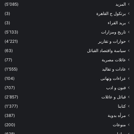
المزيد
(5٬085)
برتكول ج القاهرة
(3)
بريد القراء
(3)
تاريخ ومزارات
(5٬133)
حوارات و تقارير
(4٬221)
سياسة واقتصاد القبائل
(63)
عائلات مصرية
(77)
عادات و تقاليد
(1٬555)
عزاءات وتهانى
(104)
فنون و ادب
(707)
قبائل و عائلات
(2٬857)
كتابنا
(1٬377)
مرأه بدوية
(387)
منوعات
(200)