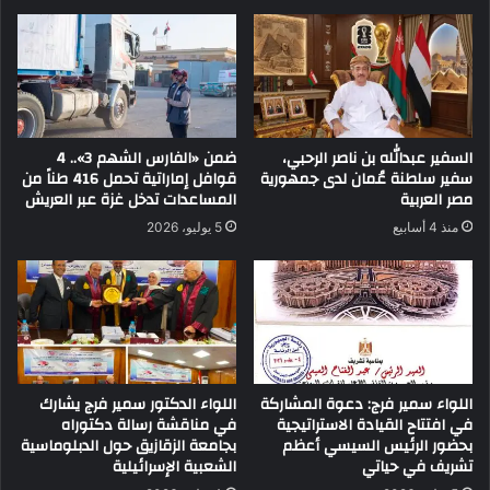
السفير عبدالله بن ناصر الرحبي،
ضمن «الفارس الشهم 3».. 4
سفير سلطنة عُمان لدى جمهورية
قوافل إماراتية تحمل 416 طناً من
مصر العربية
المساعدات تدخل غزة عبر العريش
منذ 4 أسابيع
5 يوليو، 2026
اللواء سمير فرج: دعوة المشاركة
اللواء الدكتور سمير فرج يشارك
في افتتاح القيادة الاستراتيجية
في مناقشة رسالة دكتوراه
بحضور الرئيس السيسي أعظم
بجامعة الزقازيق حول الدبلوماسية
تشريف في حياتي
الشعبية الإسرائيلية