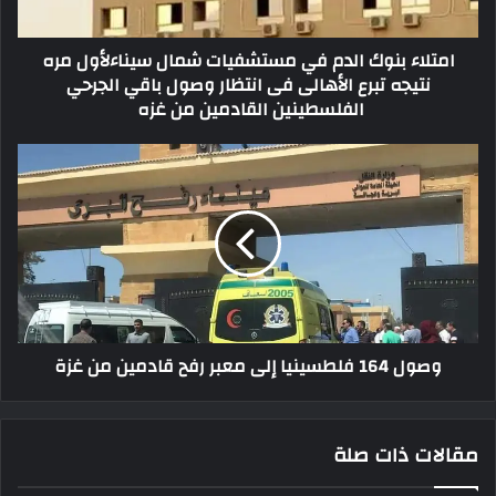
امتلاء بنوك الدم في مستشفيات شمال سيناءلأول مره
نتيجه تبرع الأهالى فى انتظار وصول باقي الجرحي
الفلسطينين القادمين من غزه
وصول 164 فلطسينيا إلى معبر رفح قادمين من غزة
مقالات ذات صلة