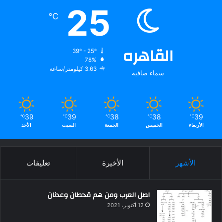
25
℃
القاهره
39º - 25º
78%
3.63 كيلومتر/ساعة
سماء صافية
39
39
38
38
39
℃
℃
℃
℃
℃
الأربعاء
الخميس
الجمعة
السبت
الأحد
الأشهر
الأخيرة
تعليقات
اصل العرب ومن هم قحطان وعدنان
12 أكتوبر، 2021