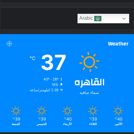
Arabic
Weather
37
℃
القاهره
40º - 28º
16%
2.38 كيلومتر/ساعة
سماء صافية
39
39
40
39
40
℃
℃
℃
℃
℃
الأثنين
الثلاثاء
الأربعاء
الخميس
الجمعة