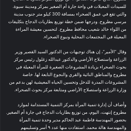
للسيدات المعيلات في واحة جارة أم الصغير بمركز ومدينة سيوة.
والتي تقع في عمق الصحراء بمسافة 300 كيلو متر جنوب مدينة
مرسي مطروح. ودرجها ضمن خطة توزيع بطاريات الدجاج بتكليفات
من اللواء خالد شعيب محافظ مطروح. لتحسين معيشة المراءة
المعيلة في المجتمعات المحلية ونبوع الصحراء.
وقال “الأمير”، إن هناك توجيهات من الدكتور السيد القصير وزير
الزراعة واستصلاح الأراضي والدكتور عبدالله زغلول رئيس مركز
بحوث الصحراء بزيادة المشروعات الصغيرة للمرأة المعيلة في
مطروح والمناطق النائية والقري والنجوع التابعة لها. خاصة
المشروعات المدرة للدخل وتحسين الحياه المعيشية لهن بدعم من
وزارة الزراعة واستصلاح الأراضي ومتابعة مركز بحوث الصحراء.
وأضاف أن إدارة تنمية المرأة بمركز التنمية المستدامة لموارد
مطروح إنتهت، اليوم، من توزيع بطاريات الدجاج في جارة أم الصغير.
بحضور المهندسة فاطمة عبد الحاكم مدير وحدة تنمية المرأة
والمهندسة هالة محمد. استفادت منها عدد ٩ أسر وتسليمهم