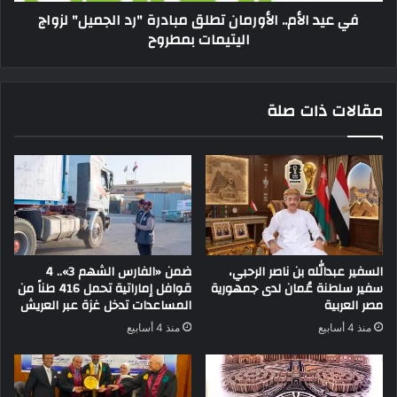
في عيد الأم.. الأورمان تطلق مبادرة "رد الجميل" لزواج
اليتيمات بمطروح
مقالات ذات صلة
السفير عبدالله بن ناصر الرحبي،
ضمن «الفارس الشهم 3».. 4
سفير سلطنة عُمان لدى جمهورية
قوافل إماراتية تحمل 416 طناً من
مصر العربية
المساعدات تدخل غزة عبر العريش
منذ 4 أسابيع
منذ 4 أسابيع