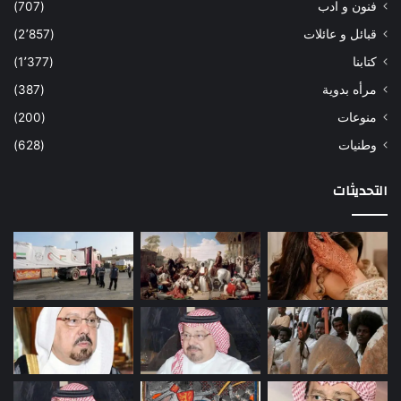
فنون و ادب
(707)
قبائل و عائلات
(2٬857)
كتابنا
(1٬377)
مرأه بدوية
(387)
منوعات
(200)
وطنيات
(628)
التحديثات