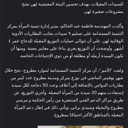
للسيدات المعيلات، بهدف تحسين البيئة المعيشية لهن بفتح
مشروعات صغيرة لهن.
وأكدت المهندسة فاطمة عبد الحاكم، مدير إدارة تنمية المرأة بمركز
التنمية المستدامة على تسليم ٩ سيدات بجانب البطاريات الأدوية
الوقائية لهن. على أن تتوالي عمليات التوزيع المقبلة للدجاج عمر ٤
أشهر. وأوضحت أن التوزيع يجري بناءا علي معايير معينة. ومنها أن
تكون السيدة أرمله أو مطلقة أو من ذوي الإحتياجات الخاصة.
ولفت “الأمير”، أن مركز التنمية المستدامة لموارد مطروح، نجح خلال
شهر نوفمبر الماضي في توزع بمركز ومدينة مطروح عدد كبير من
بطاريات الدواجن بالإضافة إلي أعلاف وعدد 50 دجاجه لكل سيدة
إستفادت منهم 20 سيدة من المرأة المعيلة. وأجري التوزيع، عن
طريق مراكز الدعم الفني المنتشرة من رأس الحكمة و مرسي
مطروح والنجيلة وسيدي براني. ويأتي ذلك في إطار دعم المرأة
المعيله بالمناطق الأكثر احتياجًا بمطروح.