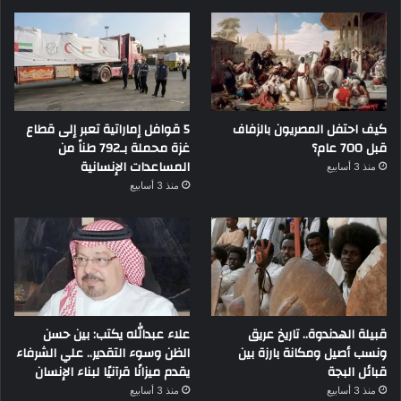
كيف احتفل المصريون بالزفاف
5 قوافل إماراتية تعبر إلى قطاع
قبل 700 عام؟
غزة محملة بـ792 طناً من
المساعدات الإنسانية
منذ 3 أسابيع
منذ 3 أسابيع
قبيلة الهدندوة.. تاريخ عريق
علاء عبدالله يكتب: بين حسن
ونسب أصيل ومكانة بارزة بين
الظن وسوء التقدير.. علي الشرفاء
قبائل البجة
يقدم ميزانًا قرآنيًا لبناء الإنسان
منذ 3 أسابيع
منذ 3 أسابيع