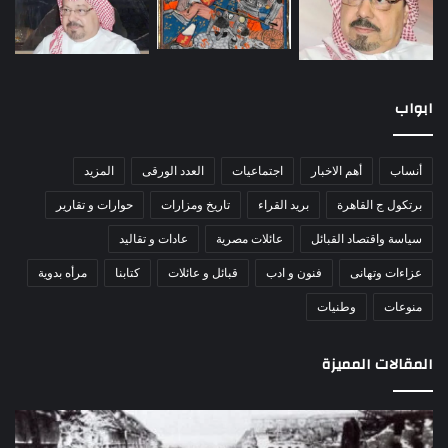
ابواب
أنساب
أهم الاخبار
اجتماعيات
العدد الورقى
المزيد
برتكول ج القاهرة
بريد القراء
تاريخ ومزارات
حوارات و تقارير
سياسة واقتصاد القبائل
عائلات مصرية
عادات و تقاليد
عزاءات وتهانى
فنون و ادب
قبائل و عائلات
كتابنا
مرأه بدوية
منوعات
وطنيات
المقالات المميزة
اللواء
الأ
دكتور
العا