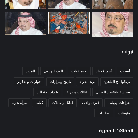
ابواب
أنساب
أهم الاخبار
اجتماعيات
العدد الورقى
المزيد
برتكول ج القاهرة
بريد القراء
تاريخ ومزارات
حوارات و تقارير
سياسة واقتصاد القبائل
عائلات مصرية
عادات و تقاليد
عزاءات وتهانى
فنون و ادب
قبائل و عائلات
كتابنا
مرأه بدوية
منوعات
وطنيات
المقالات المميزة