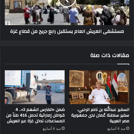
مستشفى العريش العام يستقبل رابع جريح من قطاع غزة
مقالات ذات صلة
السفير عبدالله بن ناصر الرحبي،
ضمن «الفارس الشهم 3».. 4
سفير سلطنة عُمان لدى جمهورية
قوافل إماراتية تحمل 416 طناً من
مصر العربية
المساعدات تدخل غزة عبر العريش
منذ 4 أسابيع
منذ 4 أسابيع