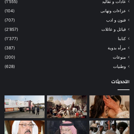
عادات و تقاليد
(1٬555)
عزاءات وتهانى
(104)
فنون و ادب
(707)
قبائل و عائلات
(2٬857)
كتابنا
(1٬377)
مرأه بدوية
(387)
منوعات
(200)
وطنيات
(628)
التحديثات