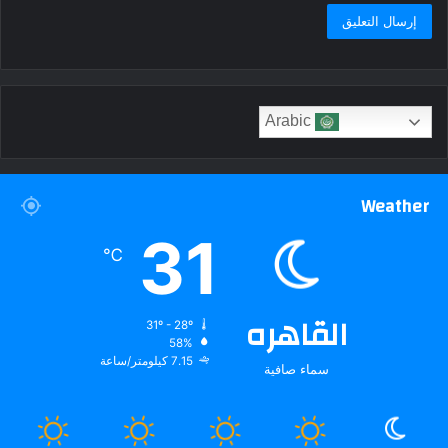
Arabic
Weather
31
℃
القاهره
31º - 28º
58%
7.15 كيلومتر/ساعة
سماء صافية