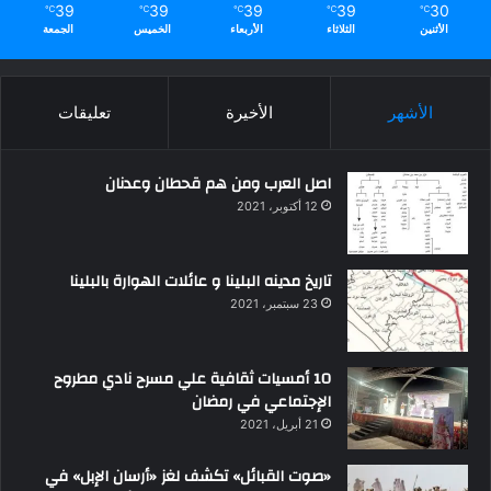
39
39
39
39
30
℃
℃
℃
℃
℃
الأثنين
الثلاثاء
الأربعاء
الخميس
الجمعة
الأشهر
الأخيرة
تعليقات
اصل العرب ومن هم قحطان وعدنان
12 أكتوبر، 2021
تاريخ مدينه البلينا و عائلات الهوارة بالبلينا
23 سبتمبر، 2021
10 أمسيات ثقافية علي مسرح نادي مطروح
الإجتماعي في رمضان
21 أبريل، 2021
«صوت القبائل» تكشف لغز «أرسان الإبل» في