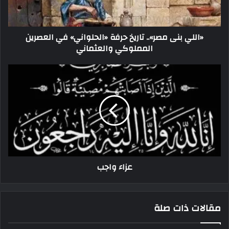
«اللي بنى مصر».. تاريخ حرفة «الحلواني» في العصرين
المملوكي والعثماني
عزاء واجب
مقالات ذات صلة