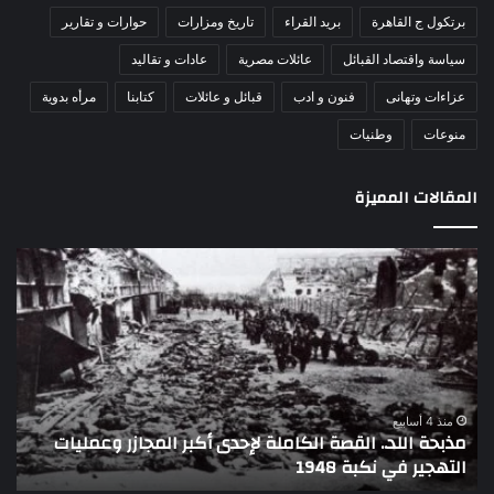
برتكول ج القاهرة
بريد القراء
تاريخ ومزارات
حوارات و تقارير
سياسة واقتصاد القبائل
عائلات مصرية
عادات و تقاليد
عزاءات وتهانى
فنون و ادب
قبائل و عائلات
كتابنا
مرأه بدوية
منوعات
وطنيات
المقالات المميزة
بحة
اللواء
لد..
دكتور
قصة
راضي
كاملة
عبدالم
حدى
يكتب:
بر
30
مجازر
يونيو
مليات
–
منذ 4 أسابيع
منذ 4 أساب
مذبحة اللد.. القصة الكاملة لإحدى أكبر المجازر وعمليات
تهجير
3
التهجير في نكبة 1948
تاري
ي
يوليو..
بة
تاريخ