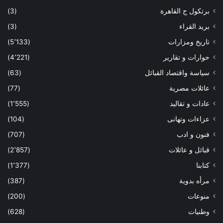
برتكول ج القاهرة
(3)
بريد القراء
(3)
تاريخ ومزارات
(5٬133)
حوارات و تقارير
(4٬221)
سياسة واقتصاد القبائل
(63)
عائلات مصرية
(77)
عادات و تقاليد
(1٬555)
عزاءات وتهانى
(104)
فنون و ادب
(707)
قبائل و عائلات
(2٬857)
كتابنا
(1٬377)
مرأه بدوية
(387)
منوعات
(200)
وطنيات
(628)