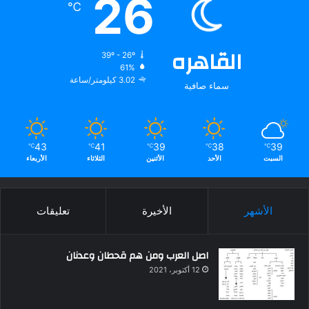
26
℃
القاهره
39º - 26º
61%
3.02 كيلومتر/ساعة
سماء صافية
43
41
39
38
39
℃
℃
℃
℃
℃
السبت
الأحد
الأثنين
الثلاثاء
الأربعاء
الأشهر
الأخيرة
تعليقات
اصل العرب ومن هم قحطان وعدنان
12 أكتوبر، 2021