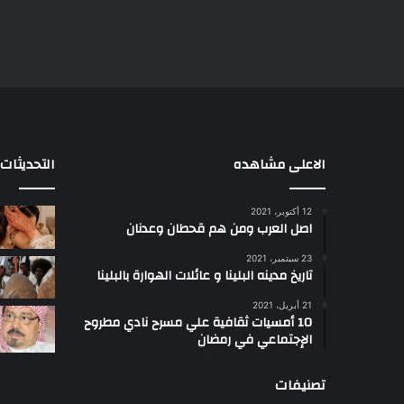
الاعلى مشاهده
التحديثات
12 أكتوبر، 2021
الشيخ
اصل العرب ومن هم قحطان وعدنان
عبدالله
جهامة:
23 سبتمبر، 2021
بطولات
تاريخ مدينه البلينا و عائلات الهوارة بالبلينا
أبناء
6 يوليو، 2026
21 أبريل، 2021
سيناء
الشيخ عبدالله جهامة: 
10 أمسيات ثقافية علي مسرح نادي مطروح
لم
أبناء سيناء لم تبدأ بـ”م
الإجتماعي في رمضان
تبدأ
بالمر”.. و30 يونيو
بـ”مقتل
وحدة الشعب والجيش
تصنيفات
بالمر”..
و30