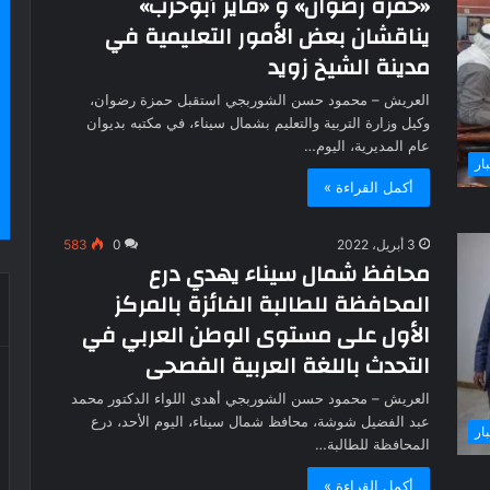
«حمزة رضوان» و «فايز أبوحرب»
يناقشان بعض الأمور التعليمية في
مدينة الشيخ زويد
العريش – محمود حسن الشوربجي استقبل حمزة رضوان،
وكيل وزارة التربية والتعليم بشمال سيناء، في مكتبه بديوان
عام المديرية، اليوم…
بار
أكمل القراءة »
3 أبريل، 2022
0
583
محافظ شمال سيناء يهدي درع
المحافظة للطالبة الفائزة بالمركز
الأول على مستوى الوطن العربي في
التحدث باللغة العربية الفصحى
العريش – محمود حسن الشوربجي أهدى اللواء الدكتور محمد
عبد الفضيل شوشة، محافظ شمال سيناء، اليوم الأحد، درع
بار
المحافظة للطالبة…
أكمل القراءة »