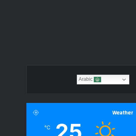
Arabic
Weather
25
℃