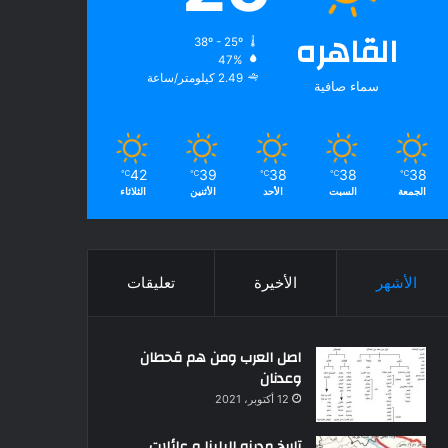
القاهره
38º - 25º
47%
2.49 كيلومتر/ساعة
سماء صافية
42
39
38
38
38
℃
℃
℃
℃
℃
الجمعة
السبت
الأحد
الأثنين
الثلاثاء
الأشهر
الأخيرة
تعليقات
اصل العرب ومن هم قحطان
وعدنان
12 أكتوبر، 2021
تاريخ مدينه البلينا و عائلات