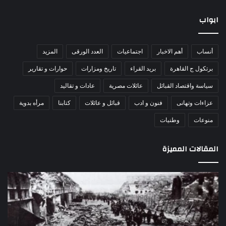
ابواب
أنساب
أهم الاخبار
اجتماعيات
العدد الورقى
المزيد
برتكول ج القاهرة
بريد القراء
تاريخ ومزارات
حوارات و تقارير
سياسة واقتصاد القبائل
عائلات مصرية
عادات و تقاليد
عزاءات وتهانى
فنون و ادب
قبائل و عائلات
كتابنا
مرأه بدوية
منوعات
وطنيات
المقالات المميزة
مذبحة
اللو
اللد..
دكت
القصة
را
الكاملة
عبد
لإحدى
يكت