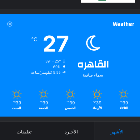
Weather
27
℃
القاهره
39º - 25º
69%
5.55 كيلومتر/ساعة
سماء صافية
39
39
39
39
39
℃
℃
℃
℃
℃
الثلاثاء
الأربعاء
الخميس
الجمعة
السبت
الأشهر
الأخيرة
تعليقات