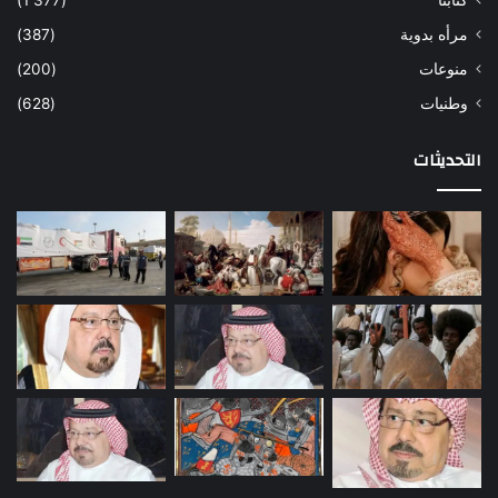
كتابنا
(1٬377)
مرأه بدوية
(387)
منوعات
(200)
وطنيات
(628)
التحديثات