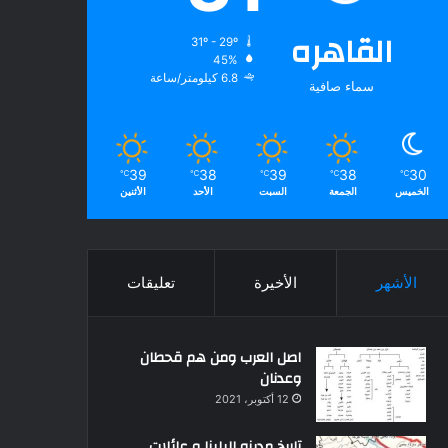
القاهره
31º - 29º
45%
6.8 كيلومتر/ساعة
سماء صافية
39
38
39
38
30
℃
℃
℃
℃
℃
الخميس
الجمعة
السبت
الأحد
الأثنين
الأشهر
الأخيرة
تعليقات
اصل العرب ومن هم قحطان
وعدنان
12 أكتوبر، 2021
تاريخ مدينه البلينا و عائلات