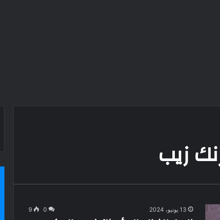
نك زيب
13 يونيو، 2024
0
9