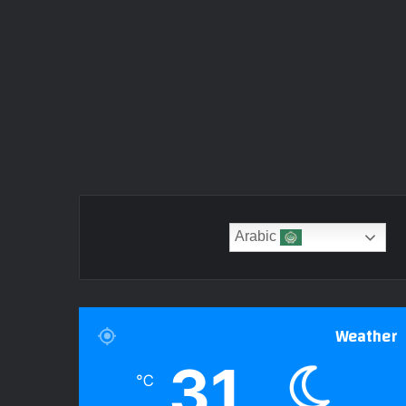
Arabic
Weather
31
℃