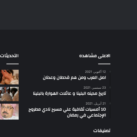
الاعلى مشاهده
التحديثات
12 أكتوبر، 2021
ا
اصل العرب ومن هم قحطان وعدنان
ع
ج
23 سبتمبر، 2021
ب
تاريخ مدينه البلينا و عائلات الهوارة بالبلينا
أ
21 أبريل، 2021
س
10 أمسيات ثقافية علي مسرح نادي مطروح
ل
الإجتماعي في رمضان
ت
ب
تصنيفات
ب