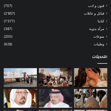
فنون و ادب
(707)
قبائل و عائلات
(2٬857)
كتابنا
(1٬377)
مرأه بدوية
(387)
منوعات
(200)
وطنيات
(628)
التحديثات