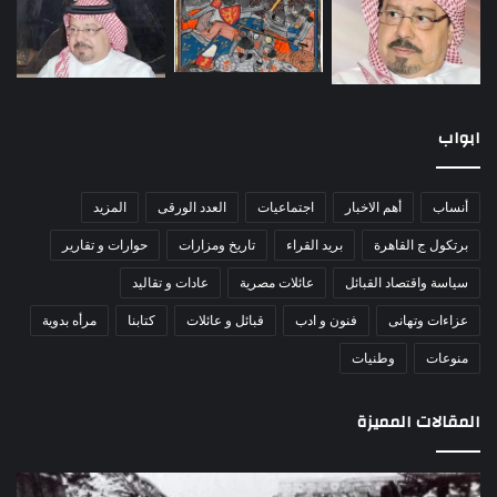
ابواب
أنساب
أهم الاخبار
اجتماعيات
العدد الورقى
المزيد
برتكول ج القاهرة
بريد القراء
تاريخ ومزارات
حوارات و تقارير
سياسة واقتصاد القبائل
عائلات مصرية
عادات و تقاليد
عزاءات وتهانى
فنون و ادب
قبائل و عائلات
كتابنا
مرأه بدوية
منوعات
وطنيات
المقالات المميزة
مذبحة
اللو