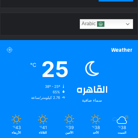
Arabic
Weather
25
℃
القاهره
38º - 25º
65%
2.76 كيلومتر/ساعة
سماء صافية
43
41
39
38
38
℃
℃
℃
℃
℃
السبت
الأحد
الأثنين
الثلاثاء
الأربعاء