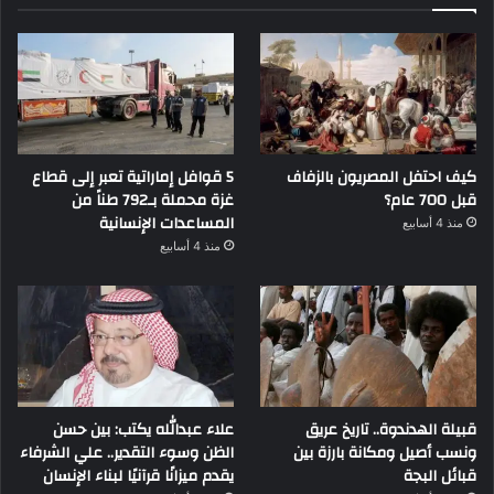
كيف احتفل المصريون بالزفاف
5 قوافل إماراتية تعبر إلى قطاع
قبل 700 عام؟
غزة محملة بـ792 طناً من
المساعدات الإنسانية
منذ 4 أسابيع
منذ 4 أسابيع
قبيلة الهدندوة.. تاريخ عريق
علاء عبدالله يكتب: بين حسن
ونسب أصيل ومكانة بارزة بين
الظن وسوء التقدير.. علي الشرفاء
قبائل البجة
يقدم ميزانًا قرآنيًا لبناء الإنسان