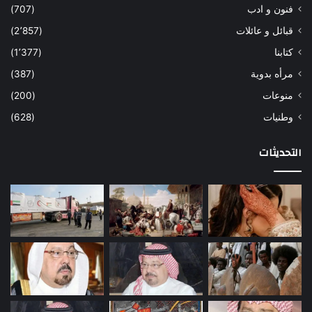
فنون و ادب
(707)
قبائل و عائلات
(2٬857)
كتابنا
(1٬377)
مرأه بدوية
(387)
منوعات
(200)
وطنيات
(628)
التحديثات