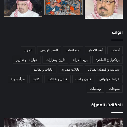
ابواب
أنساب
أهم الاخبار
اجتماعيات
العدد الورقى
المزيد
برتكول ج القاهرة
بريد القراء
تاريخ ومزارات
حوارات و تقارير
سياسة واقتصاد القبائل
عائلات مصرية
عادات و تقاليد
عزاءات وتهانى
فنون و ادب
قبائل و عائلات
كتابنا
مرأه بدوية
منوعات
وطنيات
المقالات المميزة
مذبحة
اللو
اللد..
دكت