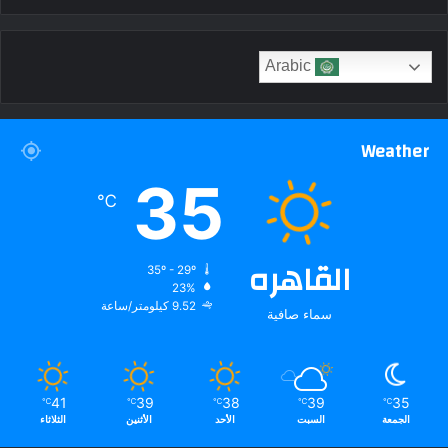
Arabic
Weather
35
℃
القاهره
35º - 29º
23%
9.52 كيلومتر/ساعة
سماء صافية
41
39
38
39
35
℃
℃
℃
℃
℃
الجمعة
السبت
الأحد
الأثنين
الثلاثاء