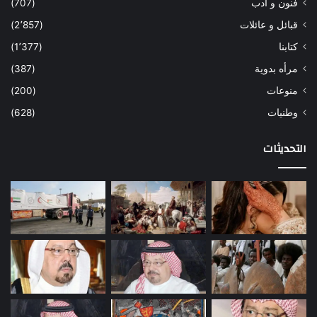
فنون و ادب
(707)
قبائل و عائلات
(2٬857)
كتابنا
(1٬377)
مرأه بدوية
(387)
منوعات
(200)
وطنيات
(628)
التحديثات