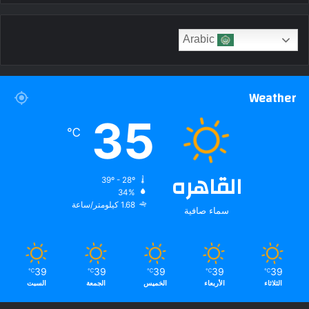
Arabic
Weather
35
℃
القاهره
39º - 28º
34%
1.68 كيلومتر/ساعة
سماء صافية
39
39
39
39
39
℃
℃
℃
℃
℃
الثلاثاء
الأربعاء
الخميس
الجمعة
السبت