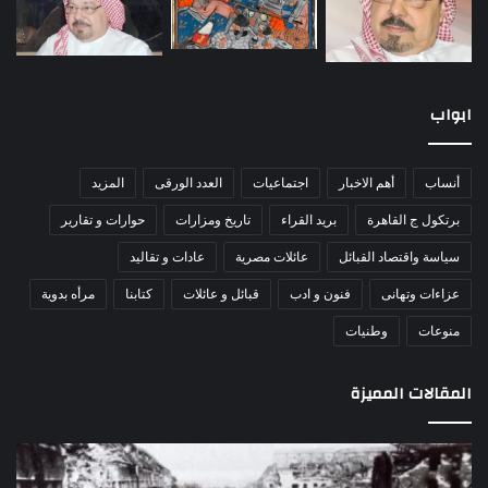
ابواب
أنساب
أهم الاخبار
اجتماعيات
العدد الورقى
المزيد
برتكول ج القاهرة
بريد القراء
تاريخ ومزارات
حوارات و تقارير
سياسة واقتصاد القبائل
عائلات مصرية
عادات و تقاليد
عزاءات وتهانى
فنون و ادب
قبائل و عائلات
كتابنا
مرأه بدوية
منوعات
وطنيات
المقالات المميزة
مذبحة
اللو
اللد..
دكت