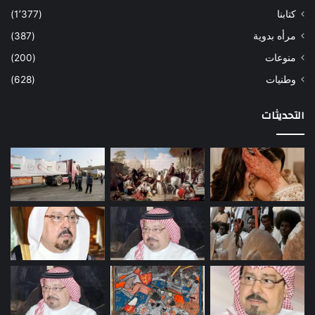
كتابنا
(1٬377)
مرأه بدوية
(387)
منوعات
(200)
وطنيات
(628)
التحديثات