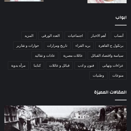
ابواب
أنساب
أهم الاخبار
اجتماعيات
العدد الورقى
المزيد
برتكول ج القاهرة
بريد القراء
تاريخ ومزارات
حوارات و تقارير
سياسة واقتصاد القبائل
عائلات مصرية
عادات و تقاليد
عزاءات وتهانى
فنون و ادب
قبائل و عائلات
كتابنا
مرأه بدوية
منوعات
وطنيات
المقالات المميزة
مذبحة
اللو
اللد..
دكت
القصة
را
الكاملة
عبد