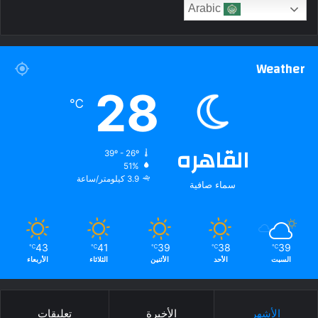
Arabic
Weather
28
℃
القاهره
39º - 26º
51%
3.9 كيلومتر/ساعة
سماء صافية
43
41
39
38
39
℃
℃
℃
℃
℃
السبت
الأحد
الأثنين
الثلاثاء
الأربعاء
الأشهر
الأخيرة
تعليقات