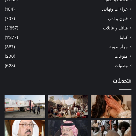
عزاءات وتهانى
(104)
فنون و ادب
(707)
قبائل و عائلات
(2٬857)
كتابنا
(1٬377)
مرأه بدوية
(387)
منوعات
(200)
وطنيات
(628)
التحديثات