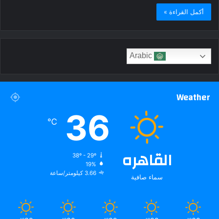
أكمل القراءة »
Arabic
Weather
36
℃
القاهره
38º - 29º
19%
3.66 كيلومتر/ساعة
سماء صافية