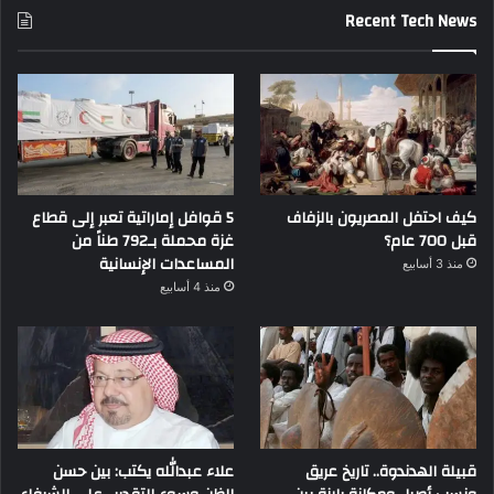
Recent Tech News
كيف احتفل المصريون بالزفاف
5 قوافل إماراتية تعبر إلى قطاع
قبل 700 عام؟
غزة محملة بـ792 طناً من
المساعدات الإنسانية
منذ 3 أسابيع
منذ 4 أسابيع
قبيلة الهدندوة.. تاريخ عريق
علاء عبدالله يكتب: بين حسن