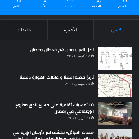
39
38
39
38
38
℃
℃
℃
℃
℃
الخميس
الجمعة
السبت
الأحد
الأثنين
الأشهر
الأخيرة
تعليقات
اصل العرب ومن هم قحطان وعدنان
12 أكتوبر، 2021
تاريخ مدينه البلينا و عائلات الهوارة بالبلينا
23 سبتمبر، 2021
10 أمسيات ثقافية علي مسرح نادي مطروح
الإجتماعي في رمضان
21 أبريل، 2021
«صوت القبائل» تكشف لغز «أرسان الإبل» في