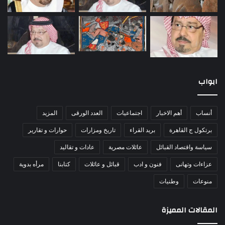
ابواب
أنساب
أهم الاخبار
اجتماعيات
العدد الورقى
المزيد
برتكول ج القاهرة
بريد القراء
تاريخ ومزارات
حوارات و تقارير
سياسة واقتصاد القبائل
عائلات مصرية
عادات و تقاليد
عزاءات وتهانى
فنون و ادب
قبائل و عائلات
كتابنا
مرأه بدوية
منوعات
وطنيات
المقالات المميزة