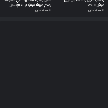
ونسب أصيل ومكانة بارزة بين
الظن وسوء التقدير.. علي الشرفاء
قبائل البجة
يقدم ميزانًا قرآنيًا لبناء الإنسان
منذ 4 أسابيع
منذ 4 أسابيع