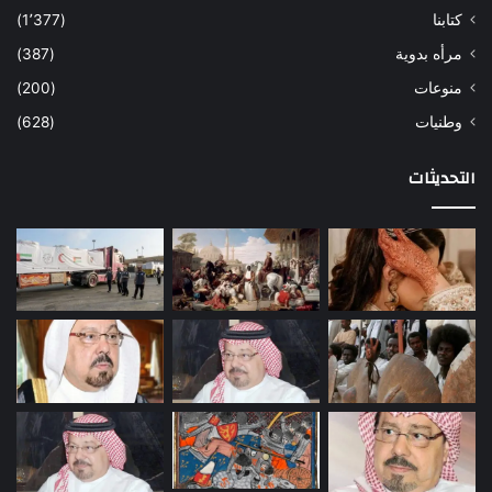
كتابنا
(1٬377)
مرأه بدوية
(387)
منوعات
(200)
وطنيات
(628)
التحديثات