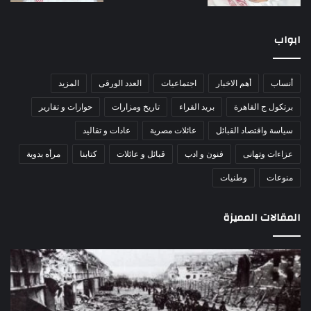
ابواب
أنساب
أهم الاخبار
اجتماعيات
العدد الورقى
المزيد
برتكول ج القاهرة
بريد القراء
تاريخ ومزارات
حوارات و تقارير
سياسة واقتصاد القبائل
عائلات مصرية
عادات و تقاليد
عزاءات وتهانى
فنون و ادب
قبائل و عائلات
كتابنا
مرأه بدوية
منوعات
وطنيات
المقالات المميزة
مذبحة
اللو
اللد..
دكت
القصة
را
الكاملة
عبد