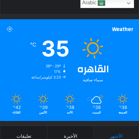
Arabic
Weather
35
℃
القاهره
38º - 29º
17%
3.23 كيلومتر/ساعة
سماء صافية
42
39
38
38
38
℃
℃
℃
℃
℃
الجمعة
السبت
الأحد
الأثنين
الثلاثاء
الأشهر
الأخيرة
تعليقات