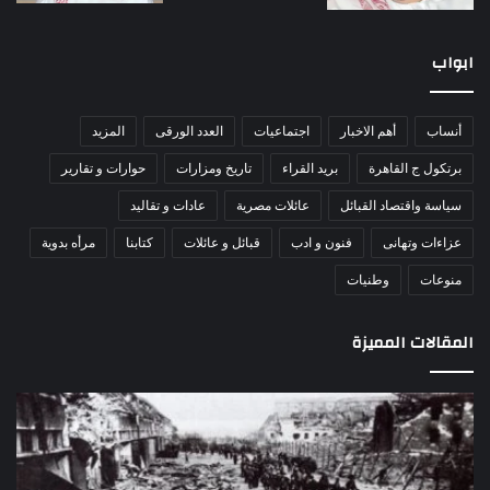
ابواب
أنساب
أهم الاخبار
اجتماعيات
العدد الورقى
المزيد
برتكول ج القاهرة
بريد القراء
تاريخ ومزارات
حوارات و تقارير
سياسة واقتصاد القبائل
عائلات مصرية
عادات و تقاليد
عزاءات وتهانى
فنون و ادب
قبائل و عائلات
كتابنا
مرأه بدوية
منوعات
وطنيات
المقالات المميزة
مذبحة
اللو
اللد..
دكت
القصة
را
الكاملة
عبد