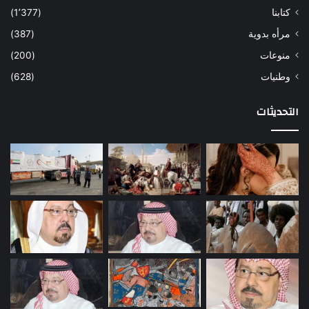
كتابنا
(1٬377)
مرأه بدوية
(387)
منوعات
(200)
وطنيات
(628)
التحديثات