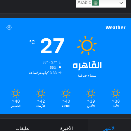
Arabic
Weather
27
℃
القاهره
38º - 27º
65%
3.33 كيلومتر/ساعة
سماء صافية
40
42
40
39
38
℃
℃
℃
℃
℃
الأحد
الأثنين
الثلاثاء
الأربعاء
الخميس
الأشهر
الأخيرة
تعليقات