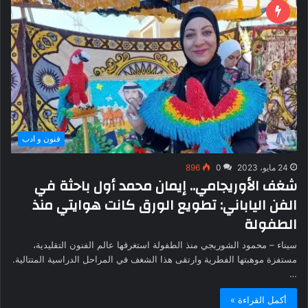
فنون و ادب
24 مايو، 2023
0
896
شغف الأوريجامي.. إيمان محمد أول باحثة في
الفن الياباني: تطويع الورق كانت هوايتي منذ
الطفولة
سيناء – محمود الشوربجي منذ الطفولة استغرقها عالم الفنون التقليدية،
مستفزة موهبتها الفطرية وارتقى هذا الشغف في المراحل الدراسية المتتالية.
…
أكمل القراءة »