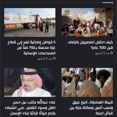
كيف احتفل المصريون بالزفاف
5 قوافل إماراتية تعبر إلى قطاع
قبل 700 عام؟
غزة محملة بـ792 طناً من
المساعدات الإنسانية
منذ 3 أسابيع
منذ 3 أسابيع
قبيلة الهدندوة.. تاريخ عريق
علاء عبدالله يكتب: بين حسن
ونسب أصيل ومكانة بارزة بين
الظن وسوء التقدير.. علي الشرفاء
قبائل البجة
يقدم ميزانًا قرآنيًا لبناء الإنسان