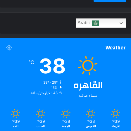
Arabic
Weather
38
℃
القاهره
39º - 29º
15%
1.48 كيلومتر/ساعة
سماء صافية
39
39
38
38
39
℃
℃
℃
℃
℃
الأربعاء
الخميس
الجمعة
السبت
الأحد