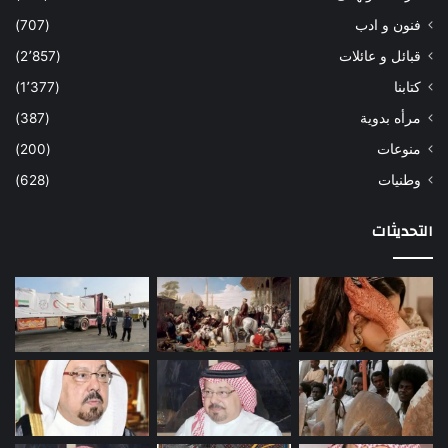
فنون و ادب
(707)
قبائل و عائلات
(2٬857)
كتابنا
(1٬377)
مرأه بدوية
(387)
منوعات
(200)
وطنيات
(628)
التحديثات