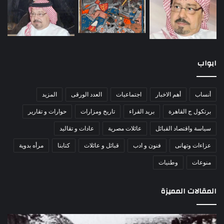
ابواب
أنساب
أهم الاخبار
اجتماعيات
العدد الورقى
المزيد
برتكول ج القاهرة
بريد القراء
تاريخ ومزارات
حوارات و تقارير
سياسة واقتصاد القبائل
عائلات مصرية
عادات و تقاليد
عزاءات وتهانى
فنون و ادب
قبائل و عائلات
كتابنا
مرأه بدوية
منوعات
وطنيات
المقالات المميزة
مذبحة
اللو