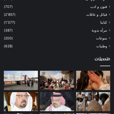
فنون و ادب
(707)
قبائل و عائلات
(2٬857)
كتابنا
(1٬377)
مرأه بدوية
(387)
منوعات
(200)
وطنيات
(628)
التحديثات