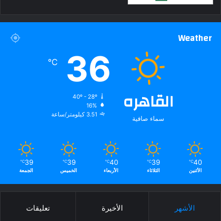
Weather
36
℃
القاهره
40º - 28º
16%
3.51 كيلومتر/ساعة
سماء صافية
39
39
40
39
40
℃
℃
℃
℃
℃
الأثنين
الثلاثاء
الأربعاء
الخميس
الجمعة
الأشهر
الأخيرة
تعليقات