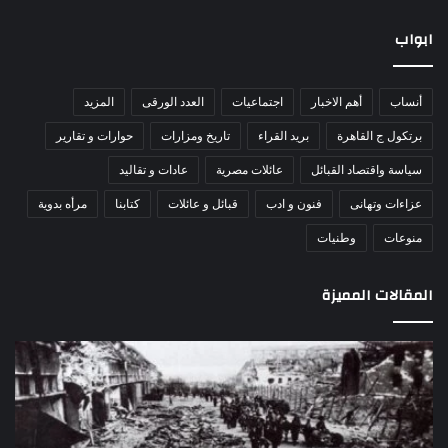
ابواب
أنساب
أهم الاخبار
اجتماعيات
العدد الورقى
المزيد
برتكول ج القاهرة
بريد القراء
تاريخ ومزارات
حوارات و تقارير
سياسة واقتصاد القبائل
عائلات مصرية
عادات و تقاليد
عزاءات وتهانى
فنون و ادب
قبائل و عائلات
كتابنا
مرأه بدوية
منوعات
وطنيات
المقالات المميزة
مذبحة
اللو
اللد..
دكت
القصة
را
الكاملة
عبد
لإحدى
يكت