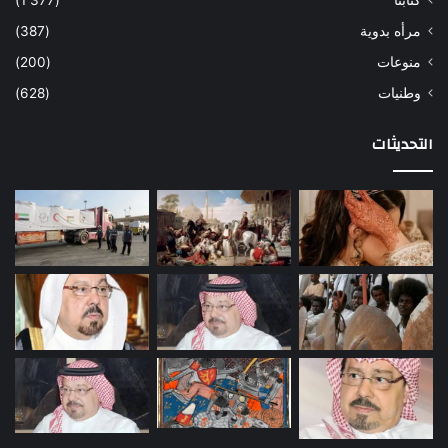
كتابنا
(1٬377)
مرأه بدوية
(387)
منوعات
(200)
وطنيات
(628)
التحديثات