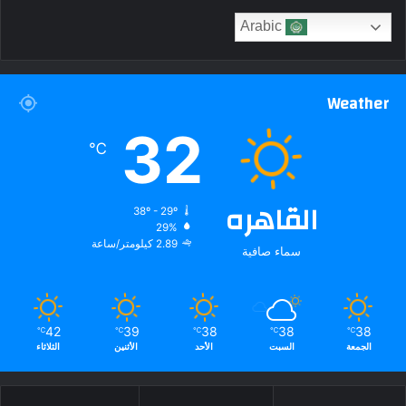
Arabic
Weather
32
℃
القاهره
38º - 29º
29%
2.89 كيلومتر/ساعة
سماء صافية
42
39
38
38
38
℃
℃
℃
℃
℃
الجمعة
السبت
الأحد
الأثنين
الثلاثاء