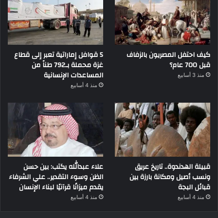
كيف احتفل المصريون بالزفاف
5 قوافل إماراتية تعبر إلى قطاع
قبل 700 عام؟
غزة محملة بـ792 طناً من
المساعدات الإنسانية
منذ 3 أسابيع
منذ 4 أسابيع
قبيلة الهدندوة.. تاريخ عريق
علاء عبدالله يكتب: بين حسن
ونسب أصيل ومكانة بارزة بين
الظن وسوء التقدير.. علي الشرفاء
قبائل البجة
يقدم ميزانًا قرآنيًا لبناء الإنسان
منذ 4 أسابيع
منذ 4 أسابيع