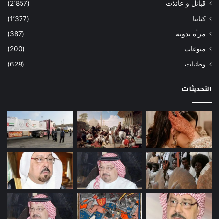
قبائل و عائلات
(2٬857)
كتابنا
(1٬377)
مرأه بدوية
(387)
منوعات
(200)
وطنيات
(628)
التحديثات