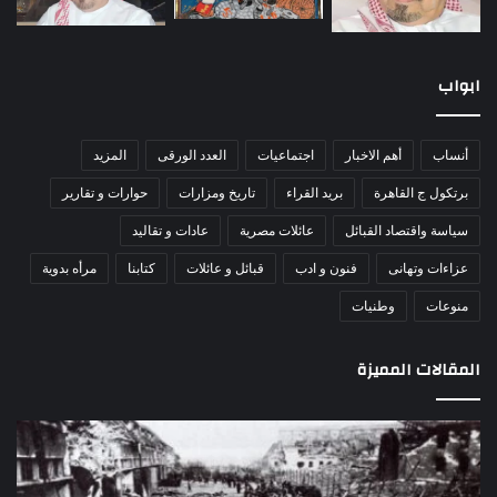
ابواب
أنساب
أهم الاخبار
اجتماعيات
العدد الورقى
المزيد
برتكول ج القاهرة
بريد القراء
تاريخ ومزارات
حوارات و تقارير
سياسة واقتصاد القبائل
عائلات مصرية
عادات و تقاليد
عزاءات وتهانى
فنون و ادب
قبائل و عائلات
كتابنا
مرأه بدوية
منوعات
وطنيات
المقالات المميزة
مذبحة
اللو
اللد..
دكت
القصة
را