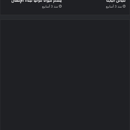
قبائل البجة
يقدم ميزانًا قرآنيًا لبناء الإنسان
منذ 3 أسابيع
منذ 3 أسابيع