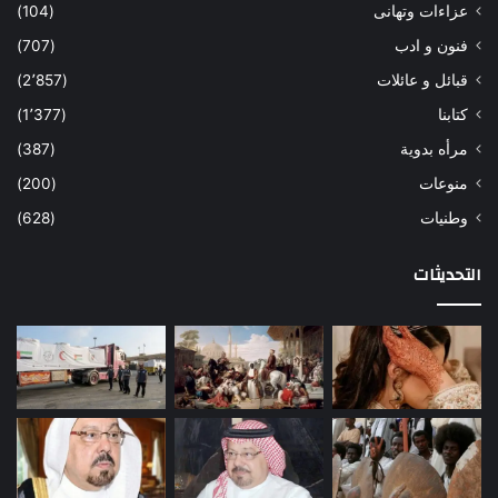
عزاءات وتهانى
(104)
فنون و ادب
(707)
قبائل و عائلات
(2٬857)
كتابنا
(1٬377)
مرأه بدوية
(387)
منوعات
(200)
وطنيات
(628)
التحديثات