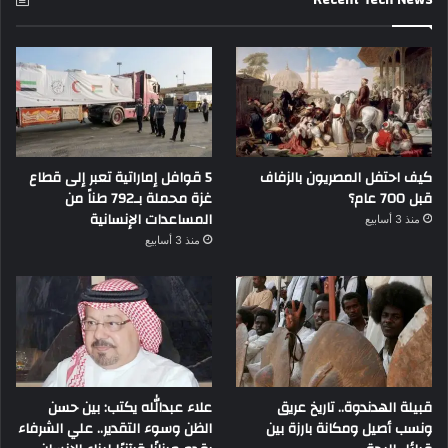
كيف احتفل المصريون بالزفاف
5 قوافل إماراتية تعبر إلى قطاع
قبل 700 عام؟
غزة محملة بـ792 طناً من
المساعدات الإنسانية
منذ 3 أسابيع
منذ 3 أسابيع
قبيلة الهدندوة.. تاريخ عريق
علاء عبدالله يكتب: بين حسن
ونسب أصيل ومكانة بارزة بين
الظن وسوء التقدير.. علي الشرفاء