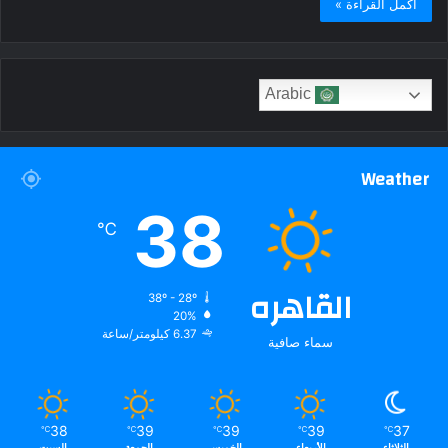
أكمل القراءة »
Arabic
Weather
38
℃
القاهره
38º - 28º
20%
6.37 كيلومتر/ساعة
سماء صافية
38
39
39
39
37
℃
℃
℃
℃
℃
الثلاثاء
الأربعاء
الخميس
الجمعة
السبت