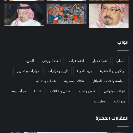
ابواب
أنساب
أهم الاخبار
اجتماعيات
العدد الورقى
المزيد
برتكول ج القاهرة
بريد القراء
تاريخ ومزارات
حوارات و تقارير
سياسة واقتصاد القبائل
عائلات مصرية
عادات و تقاليد
عزاءات وتهانى
فنون و ادب
قبائل و عائلات
كتابنا
مرأه بدوية
منوعات
وطنيات
المقالات المميزة