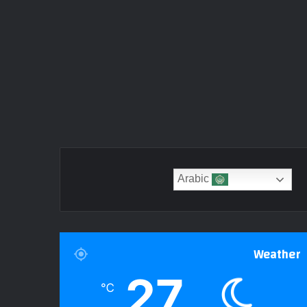
Arabic
Weather
27
℃