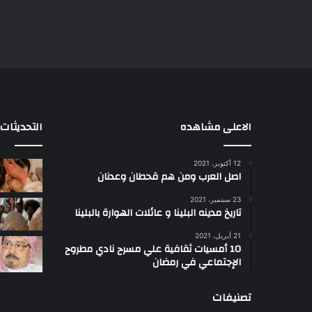
الاعلى مشاهده
التحديثات
12 أكتوبر، 2021
ا
اصل العرب ومن هم قحطان وعدنان
ع
ج
23 سبتمبر، 2021
ب
تاريخ مدينه البلينا و عائلات الهوارة بالبلينا
أ
21 أبريل، 2021
س
10 أمسيات ثقافية علي مسرح نادي مطروح
ل
الإجتماعي في رمضان
ت
ب
تصنيفات
ب