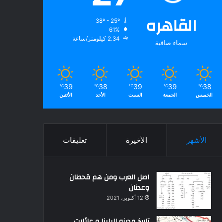
القاهره
38º - 25º
61%
2.34 كيلومتر/ساعة
سماء صافية
39
38
39
39
38
℃
℃
℃
℃
℃
الخميس
الجمعة
السبت
الأحد
الأثنين
الأشهر
الأخيرة
تعليقات
اصل العرب ومن هم قحطان
وعدنان
12 أكتوبر، 2021
تاريخ مدينه البلينا و عائلات