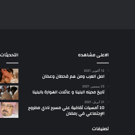
الاعلى مشاهده
التحديثات
12 أكتوبر، 2021
الشيخ
5
اصل العرب ومن هم قحطان وعدنان
عبدالله
ق
جهامة:
إ
23 سبتمبر، 2021
بطولات
ت
تاريخ مدينه البلينا و عائلات الهوارة بالبلينا
أبناء
إ
منذ 4 أسابيع
21 أبريل، 2021
سيناء
الشيخ عبدالله جهامة: بطولات
ق
10 أمسيات ثقافية علي مسرح نادي مطروح
لم
غ
أبناء سيناء لم تبدأ بـ”مقتل
الإجتماعي في رمضان
تبدأ
م
بالمر”.. و30 يونيو أعادت للأذهان
بـ”مقتل
وحدة الشعب والجيش
تصنيفات
بالمر”..
ط
و30
م