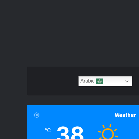
Arabic
Weather
38
℃