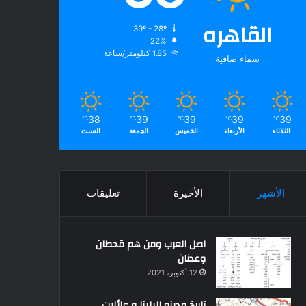
القاهره
39º - 28º
22%
1.85 كيلومتر/ساعة
سماء صافية
38
39
39
39
39
℃
℃
℃
℃
℃
الثلاثاء
الأربعاء
الخميس
الجمعة
السبت
الأشهر
الأخيرة
تعليقات
اصل العرب ومن هم قحطان
وعدنان
12 أكتوبر، 2021
تاريخ مدينه البلينا و عائلات