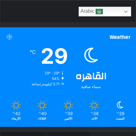
Arabic
Weather
29
℃
القاهره
29º - 29º
54%
5.71 كيلومتر/ساعة
سماء صافية
42
40
39
38
29
℃
℃
℃
℃
℃
السبت
الأحد
الأثنين
الثلاثاء
الأربعاء