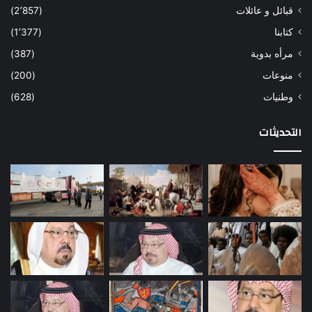
قبائل و عائلات
(2٬857)
كتابنا
(1٬377)
مرأه بدوية
(387)
منوعات
(200)
وطنيات
(628)
التحديثات