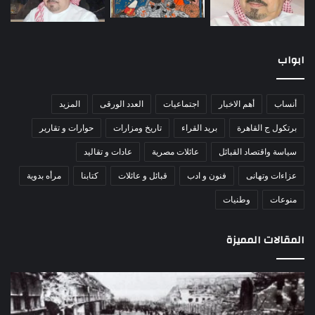
ابواب
أنساب
أهم الاخبار
اجتماعيات
العدد الورقى
المزيد
برتكول ج القاهرة
بريد القراء
تاريخ ومزارات
حوارات و تقارير
سياسة واقتصاد القبائل
عائلات مصرية
عادات و تقاليد
عزاءات وتهانى
فنون و ادب
قبائل و عائلات
كتابنا
مرأه بدوية
منوعات
وطنيات
المقالات المميزة
مذبحة
اللو
اللد..
دكت
القصة
را