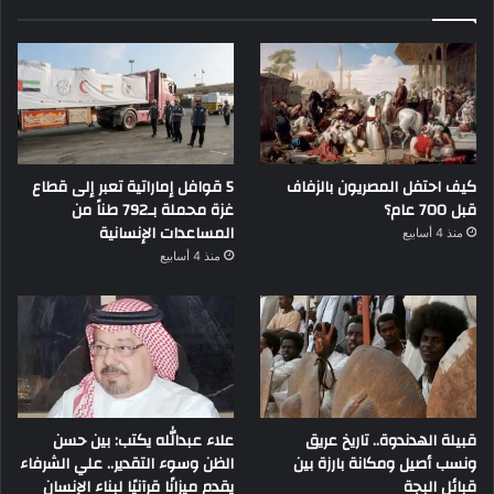
كيف احتفل المصريون بالزفاف
5 قوافل إماراتية تعبر إلى قطاع
قبل 700 عام؟
غزة محملة بـ792 طناً من
المساعدات الإنسانية
منذ 4 أسابيع
منذ 4 أسابيع
قبيلة الهدندوة.. تاريخ عريق
علاء عبدالله يكتب: بين حسن
ونسب أصيل ومكانة بارزة بين
الظن وسوء التقدير.. علي الشرفاء
قبائل البجة
يقدم ميزانًا قرآنيًا لبناء الإنسان