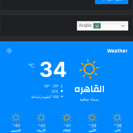
Arabic
Weather
34
℃
القاهره
38º - 30º
32%
1.68 كيلومتر/ساعة
سماء صافية
40
42
41
39
38
℃
℃
℃
℃
℃
الأحد
الأثنين
الثلاثاء
الأربعاء
الخميس