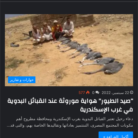
حوارات و تقارير
22 سبتمبر، 2022
0
577
“صيد الطيور” هواية موروثة عند القبائل البدوية
في غرب الإسكندرية
دعاء رحيل تعتبر القبائل البدوية بغرب الإسكندرية ومحافظة مطروح أهم
مكونات المجتمع المصرى، التىتتميز بعاداتها وتقاليدها الخاصة بهم، والتى قد…
أكمل القراءة »