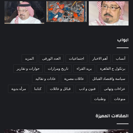
ابواب
أنساب
أهم الاخبار
اجتماعيات
العدد الورقى
المزيد
برتكول ج القاهرة
بريد القراء
تاريخ ومزارات
حوارات و تقارير
سياسة واقتصاد القبائل
عائلات مصرية
عادات و تقاليد
عزاءات وتهانى
فنون و ادب
قبائل و عائلات
كتابنا
مرأه بدوية
منوعات
وطنيات
المقالات المميزة
مذبحة
اللو