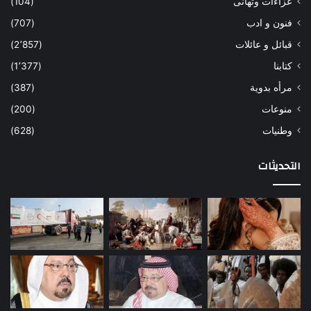
عزاءات وتهانى
(104)
فنون و ادب
(707)
قبائل و عائلات
(2٬857)
كتابنا
(1٬377)
مرأه بدوية
(387)
منوعات
(200)
وطنيات
(628)
التحديثات