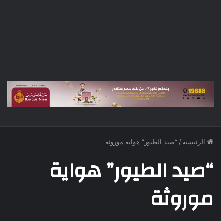
الرئيسية
/
“صيد الطيور” هواية موروثة
“صيد الطيور” هواية
موروثة