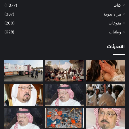
كتابنا
(1٬377)
مرأه بدوية
(387)
منوعات
(200)
وطنيات
(628)
التحديثات