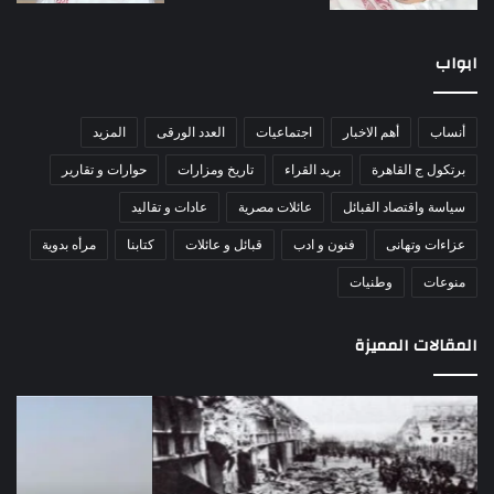
ابواب
أنساب
أهم الاخبار
اجتماعيات
العدد الورقى
المزيد
برتكول ج القاهرة
بريد القراء
تاريخ ومزارات
حوارات و تقارير
سياسة واقتصاد القبائل
عائلات مصرية
عادات و تقاليد
عزاءات وتهانى
فنون و ادب
قبائل و عائلات
كتابنا
مرأه بدوية
منوعات
وطنيات
المقالات المميزة
اللواء
الأ
دكتور
العا
راضي
للهل
عبدالمعطي
الأ