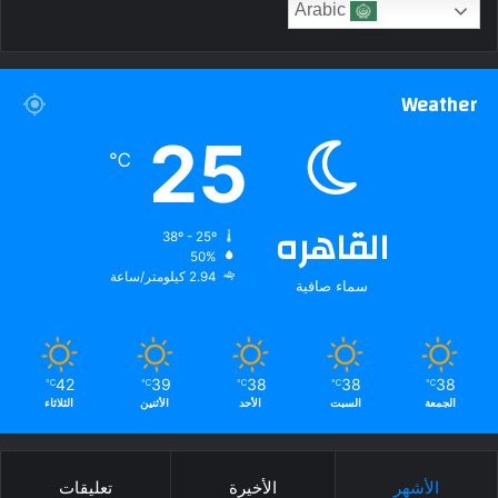
Arabic
Weather
25
℃
القاهره
38º - 25º
50%
2.94 كيلومتر/ساعة
سماء صافية
42
39
38
38
38
℃
℃
℃
℃
℃
الجمعة
السبت
الأحد
الأثنين
الثلاثاء
الأشهر
الأخيرة
تعليقات