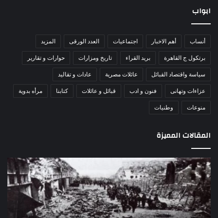
ابواب
أنساب
أهم الاخبار
اجتماعيات
العدد الورقى
المزيد
برتكول ج القاهرة
بريد القراء
تاريخ ومزارات
حوارات و تقارير
سياسة واقتصاد القبائل
عائلات مصرية
عادات و تقاليد
عزاءات وتهانى
فنون و ادب
قبائل و عائلات
كتابنا
مرأه بدوية
منوعات
وطنيات
المقالات المميزة
مذبحة
اللو
اللد..
دكت
القصة
را
الكاملة
عبد
لإحدى
يكت
أكبر
30