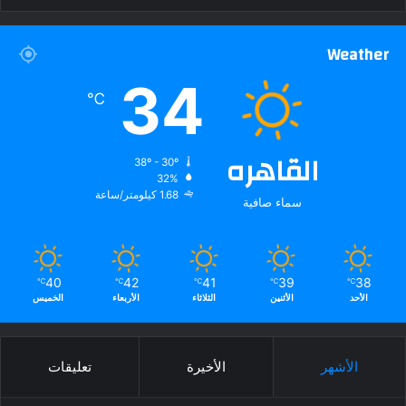
Weather
34
℃
القاهره
38º - 30º
32%
1.68 كيلومتر/ساعة
سماء صافية
40
42
41
39
38
℃
℃
℃
℃
℃
الأحد
الأثنين
الثلاثاء
الأربعاء
الخميس
الأشهر
الأخيرة
تعليقات