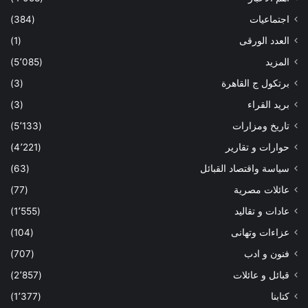
اجتماعيات
(384)
العدد الورقى
(1)
المزيد
(5٬085)
برتكول ج القاهرة
(3)
بريد القراء
(3)
تاريخ ومزارات
(5٬133)
حوارات و تقارير
(4٬221)
سياسة واقتصاد القبائل
(63)
عائلات مصرية
(77)
عادات و تقاليد
(1٬555)
عزاءات وتهانى
(104)
فنون و ادب
(707)
قبائل و عائلات
(2٬857)
كتابنا
(1٬377)