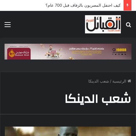
كيف احتفل المصريون بالزفاف قبل 700 عام؟
بحث
الق
عن
الرئيسية
/
شعب الدينكا
شعب الدينكا