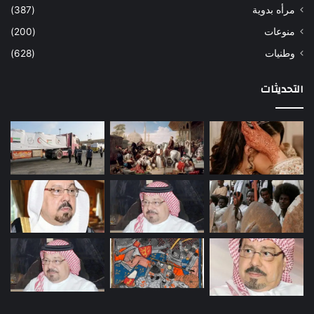
مرأه بدوية
(387)
منوعات
(200)
وطنيات
(628)
التحديثات