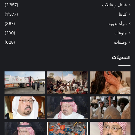
قبائل و عائلات
(2٬857)
كتابنا
(1٬377)
مرأه بدوية
(387)
منوعات
(200)
وطنيات
(628)
التحديثات