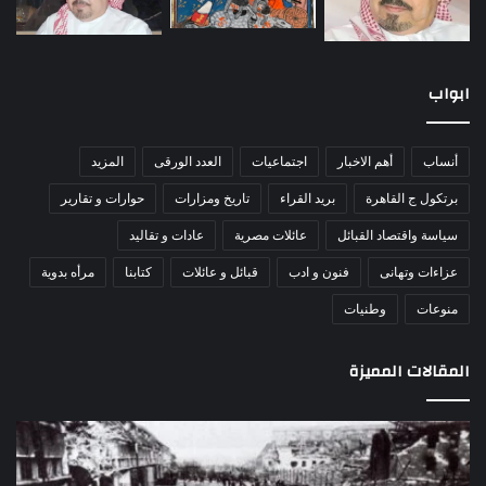
ابواب
أنساب
أهم الاخبار
اجتماعيات
العدد الورقى
المزيد
برتكول ج القاهرة
بريد القراء
تاريخ ومزارات
حوارات و تقارير
سياسة واقتصاد القبائل
عائلات مصرية
عادات و تقاليد
عزاءات وتهانى
فنون و ادب
قبائل و عائلات
كتابنا
مرأه بدوية
منوعات
وطنيات
المقالات المميزة
مذبحة
اللو
اللد..
دكت
القصة
را