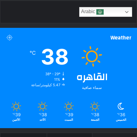
Arabic
Weather
38
℃
القاهره
38º - 29º
11%
5.47 كيلومتر/ساعة
سماء صافية
39
38
39
38
36
℃
℃
℃
℃
℃
الخميس
الجمعة
السبت
الأحد
الأثنين