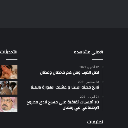
الاعلى مشاهده
التحديثات
12 أكتوبر، 2021
ا
اصل العرب ومن هم قحطان وعدنان
ع
ج
23 سبتمبر، 2021
ب
تاريخ مدينه البلينا و عائلات الهوارة بالبلينا
أ
21 أبريل، 2021
س
10 أمسيات ثقافية علي مسرح نادي مطروح
ل
الإجتماعي في رمضان
ت
ب
تصنيفات
ب