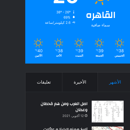
القاهره
38º - 26º
69%
2.6 كيلومتر/ساعة
سماء صافية
40
38
39
39
38
℃
℃
℃
℃
℃
الخميس
الجمعة
السبت
الأحد
الأثنين
الأشهر
الأخيرة
تعليقات
اصل العرب ومن هم قحطان
وعدنان
12 أكتوبر، 2021
تاريخ مدينه البلينا و عائلات