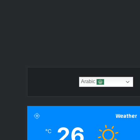
Arabic
Weather
26
℃