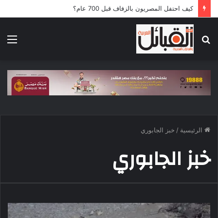
كيف احتفل المصريون بالزفاف قبل 700 عام؟
بحث
الق
عن
الرئيسية
/
خبز الجابوري
خبز الجابوري