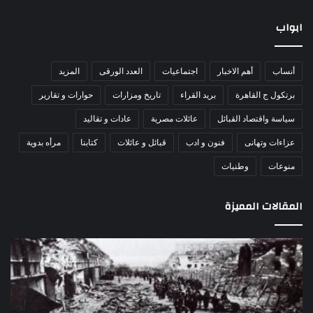
ابواب
أنساب
أهم الاخبار
اجتماعيات
العدد الورقى
المزيد
برتكول ج القاهرة
بريد القراء
تاريخ ومزارات
حوارات و تقارير
سياسة واقتصاد القبائل
عائلات مصرية
عادات و تقاليد
عزاءات وتهانى
فنون و ادب
قبائل و عائلات
كتابنا
مرأه بدوية
منوعات
وطنيات
المقالات المميزة
اللواء
الأ
دكتور
العا
راضي
للهل
عبدالمعطي
الأ
يكتب:
الإم