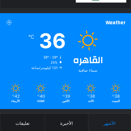
Weather
36
℃
القاهره
38º - 28º
25%
1.01 كيلومتر/ساعة
سماء صافية
42
40
39
38
38
℃
℃
℃
℃
℃
السبت
الأحد
الأثنين
الثلاثاء
الأربعاء
الأشهر
الأخيرة
تعليقات