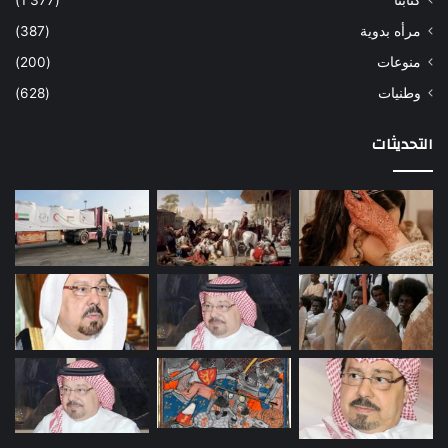
كتابنا
(1٬377)
مرأه بدوية
(387)
منوعات
(200)
وطنيات
(628)
التحديثات