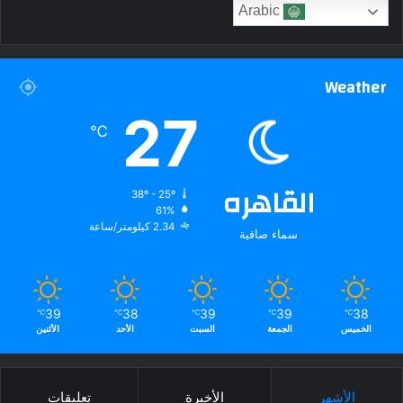
Arabic
Weather
27
℃
القاهره
38º - 25º
61%
2.34 كيلومتر/ساعة
سماء صافية
39
38
39
39
38
℃
℃
℃
℃
℃
الخميس
الجمعة
السبت
الأحد
الأثنين
الأشهر
الأخيرة
تعليقات