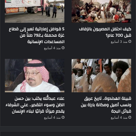
كيف احتفل المصريون بالزفاف
5 قوافل إماراتية تعبر إلى قطاع
قبل 700 عام؟
غزة محملة بـ792 طناً من
المساعدات الإنسانية
منذ 3 أسابيع
منذ 4 أسابيع
قبيلة الهدندوة.. تاريخ عريق
علاء عبدالله يكتب: بين حسن
ونسب أصيل ومكانة بارزة بين
الظن وسوء التقدير.. علي الشرفاء
قبائل البجة
يقدم ميزانًا قرآنيًا لبناء الإنسان
منذ 4 أسابيع
منذ 4 أسابيع