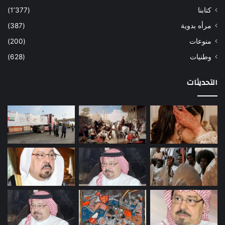
كتابنا
(1٬377)
مرأه بدوية
(387)
منوعات
(200)
وطنيات
(628)
التحديثات