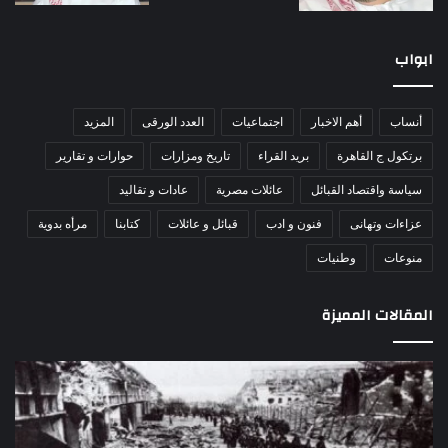
ابواب
أنساب
أهم الاخبار
اجتماعيات
العدد الورقى
المزيد
برتكول ج القاهرة
بريد القراء
تاريخ ومزارات
حوارات و تقارير
سياسة واقتصاد القبائل
عائلات مصرية
عادات و تقاليد
عزاءات وتهانى
فنون و ادب
قبائل و عائلات
كتابنا
مرأه بدوية
منوعات
وطنيات
المقالات المميزة
مذبحة
اللو
اللد..
دكت
القصة
را
الكاملة
عبد