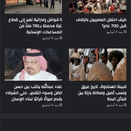
كيف احتفل المصريون بالزفاف
5 قوافل إماراتية تعبر إلى قطاع
قبل 700 عام؟
غزة محملة بـ792 طناً من
المساعدات الإنسانية
منذ 3 أسابيع
منذ 4 أسابيع
قبيلة الهدندوة.. تاريخ عريق
علاء عبدالله يكتب: بين حسن
ونسب أصيل ومكانة بارزة بين
الظن وسوء التقدير.. علي الشرفاء
قبائل البجة
يقدم ميزانًا قرآنيًا لبناء الإنسان
منذ 4 أسابيع
منذ 4 أسابيع