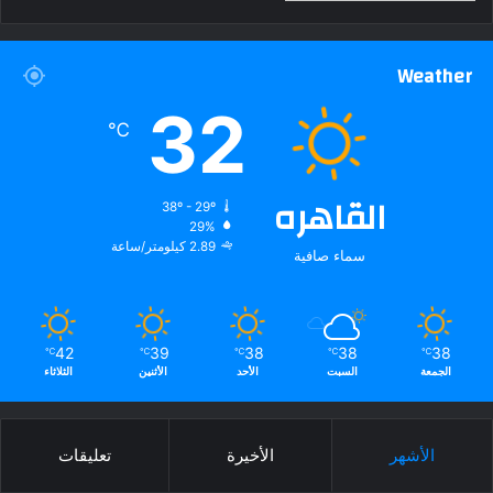
Weather
32
℃
القاهره
38º - 29º
29%
2.89 كيلومتر/ساعة
سماء صافية
42
39
38
38
38
℃
℃
℃
℃
℃
الجمعة
السبت
الأحد
الأثنين
الثلاثاء
الأشهر
الأخيرة
تعليقات