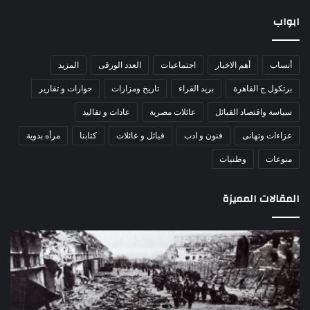
ابواب
أنساب
أهم الاخبار
اجتماعيات
العدد الورقى
المزيد
برتكول ج القاهرة
بريد القراء
تاريخ ومزارات
حوارات و تقارير
سياسة واقتصاد القبائل
عائلات مصرية
عادات و تقاليد
عزاءات وتهانى
فنون و ادب
قبائل و عائلات
كتابنا
مرأه بدوية
منوعات
وطنيات
المقالات المميزة
مذبحة
اللو
اللد..
دكت
القصة
را
الكاملة
عبد
لإحدى
يكت
أكبر
30