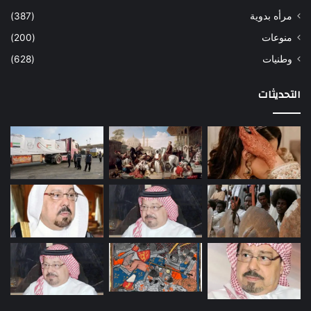
مرأه بدوية
(387)
منوعات
(200)
وطنيات
(628)
التحديثات