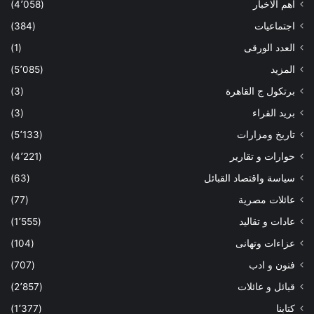
أهم الاخبار
(4٬058)
اجتماعيات
(384)
العدد الورقى
(1)
المزيد
(5٬085)
برتكول ج القاهرة
(3)
بريد القراء
(3)
تاريخ ومزارات
(5٬133)
حوارات و تقارير
(4٬221)
سياسة واقتصاد القبائل
(63)
عائلات مصرية
(77)
عادات و تقاليد
(1٬555)
عزاءات وتهانى
(104)
فنون و ادب
(707)
قبائل و عائلات
(2٬857)
كتابنا
(1٬377)