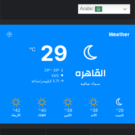
Arabic
Weather
29
℃
القاهره
29º - 29º
54%
5.71 كيلومتر/ساعة
سماء صافية
42
40
39
38
29
℃
℃
℃
℃
℃
السبت
الأحد
الأثنين
الثلاثاء
الأربعاء