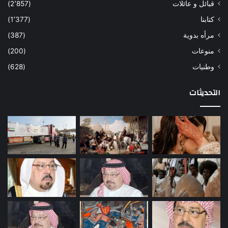
قبائل و عائلات
(2٬857)
كتابنا
(1٬377)
مرأه بدوية
(387)
منوعات
(200)
وطنيات
(628)
التحديثات