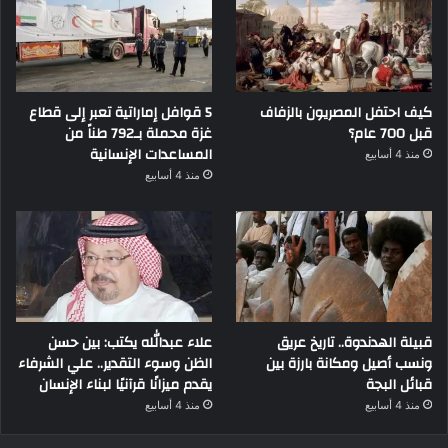
كيف احتفل المصريون بالزفاف
5 قوافل إماراتية تعبر إلى قطاع
قبل 700 عام؟
غزة محملة بـ792 طناً من
المساعدات الإنسانية
منذ 4 أسابيع
منذ 4 أسابيع
قبيلة الهدندوة.. تاريخ عريق
علاء عبدالله يكتب: بين حسن
ونسب أصيل ومكانة بارزة بين
الظن وسوء التقدير.. علي الشرفاء
قبائل البجة
يقدم ميزانًا قرآنيًا لبناء الإنسان
منذ 4 أسابيع
منذ 4 أسابيع