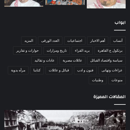
ابواب
أنساب
أهم الاخبار
اجتماعيات
العدد الورقى
المزيد
برتكول ج القاهرة
بريد القراء
تاريخ ومزارات
حوارات و تقارير
سياسة واقتصاد القبائل
عائلات مصرية
عادات و تقاليد
عزاءات وتهانى
فنون و ادب
قبائل و عائلات
كتابنا
مرأه بدوية
منوعات
وطنيات
المقالات المميزة
مذبحة
اللو
اللد..
دكت
القصة
را