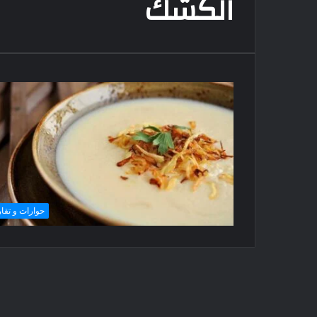
الكشك
حوارات و تقار