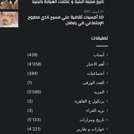
تاريخ مدينه البلينا و عائلات الهوارة بالبلينا
أ
21 أبريل، 2021
س
10 أمسيات ثقافية علي مسرح نادي مطروح
ل
الإجتماعي في رمضان
ت
ب
تصنيفات
ب
ي
أنساب
(428)
أ
ل
أهم الاخبار
(4٬058)
و
اجتماعيات
(384)
ا
و
العدد الورقى
(1)
المزيد
(5٬085)
برتكول ج القاهرة
(3)
بريد القراء
(3)
تاريخ ومزارات
(5٬133)
حوارات و تقارير
(4٬221)