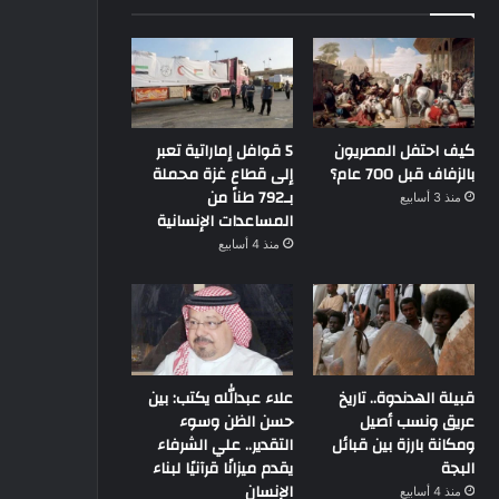
كيف احتفل المصريون
5 قوافل إماراتية تعبر
بالزفاف قبل 700 عام؟
إلى قطاع غزة محملة
بـ792 طناً من
منذ 3 أسابيع
المساعدات الإنسانية
منذ 4 أسابيع
قبيلة الهدندوة.. تاريخ
علاء عبدالله يكتب: بين
عريق ونسب أصيل
حسن الظن وسوء
ومكانة بارزة بين قبائل
التقدير.. علي الشرفاء
البجة
يقدم ميزانًا قرآنيًا لبناء
الإنسان
منذ 4 أسابيع