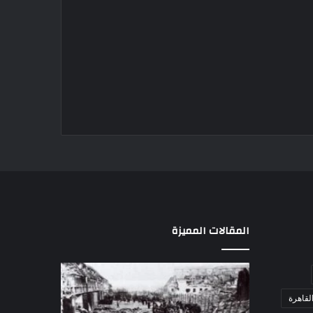
المقالات المميزة
مذبحة
اللواء
اللد..
دكتور
لقاهرة
القصة
راضي
الكاملة
عبدالمعطي