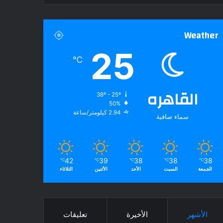
Weather
25
℃
القاهره
38º - 25º
50%
2.94 كيلومتر/ساعة
سماء صافية
42
39
38
38
38
℃
℃
℃
℃
℃
الجمعة
السبت
الأحد
الأثنين
الثلاثاء
الأشهر
الأخيرة
تعليقات