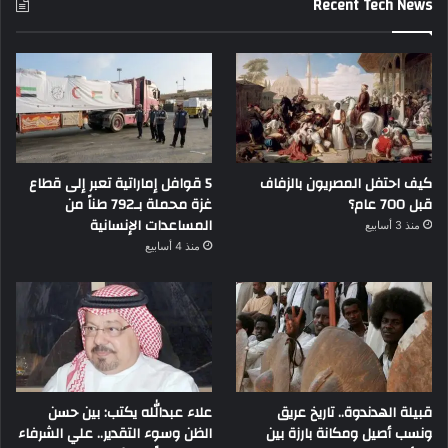
Recent Tech News
كيف احتفل المصريون بالزفاف
5 قوافل إماراتية تعبر إلى قطاع
قبل 700 عام؟
غزة محملة بـ792 طناً من
المساعدات الإنسانية
منذ 3 أسابيع
منذ 4 أسابيع
قبيلة الهدندوة.. تاريخ عريق
علاء عبدالله يكتب: بين حسن
ونسب أصيل ومكانة بارزة بين
الظن وسوء التقدير.. علي الشرفاء