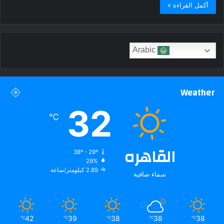
أكمل القراءة »
Arabic
Weather
32
℃
القاهره
38º - 29º
29%
2.89 كيلومتر/ساعة
سماء صافية
42
39
38
38
38
℃
℃
℃
℃
℃