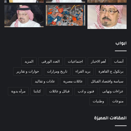
ابواب
أنساب
أهم الاخبار
اجتماعيات
العدد الورقى
المزيد
برتكول ج القاهرة
بريد القراء
تاريخ ومزارات
حوارات و تقارير
سياسة واقتصاد القبائل
عائلات مصرية
عادات و تقاليد
عزاءات وتهانى
فنون و ادب
قبائل و عائلات
كتابنا
مرأه بدوية
منوعات
وطنيات
المقالات المميزة