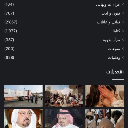
عزاءات وتهانى
(104)
فنون و ادب
(707)
قبائل و عائلات
(2٬857)
كتابنا
(1٬377)
مرأه بدوية
(387)
منوعات
(200)
وطنيات
(628)
التحديثات