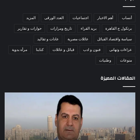
أنساب
أهم الاخبار
اجتماعيات
العدد الورقى
المزيد
برتكول ج القاهرة
بريد القراء
تاريخ ومزارات
حوارات و تقارير
سياسة واقتصاد القبائل
عائلات مصرية
عادات و تقاليد
عزاءات وتهانى
فنون و ادب
قبائل و عائلات
كتابنا
مرأه بدوية
منوعات
وطنيات
المقالات المميزة
اللواء
الأ
دكتور
العا
راضي
للهل
عبدالمعطي
الأ
يكتب:
الإم
30
يتف
يونيو
مرك