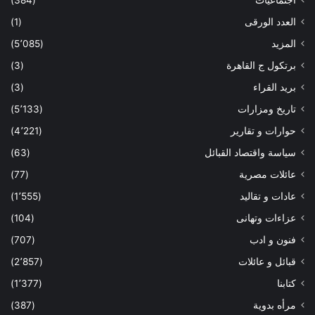
اجتماعيات
(384)
العدد الورقى
(1)
المزيد
(5٬085)
برتكول ج القاهرة
(3)
بريد القراء
(3)
تاريخ ومزارات
(5٬133)
حوارات و تقارير
(4٬221)
سياسة واقتصاد القبائل
(63)
عائلات مصرية
(77)
عادات و تقاليد
(1٬555)
عزاءات وتهانى
(104)
فنون و ادب
(707)
قبائل و عائلات
(2٬857)
كتابنا
(1٬377)
مرأه بدوية
(387)