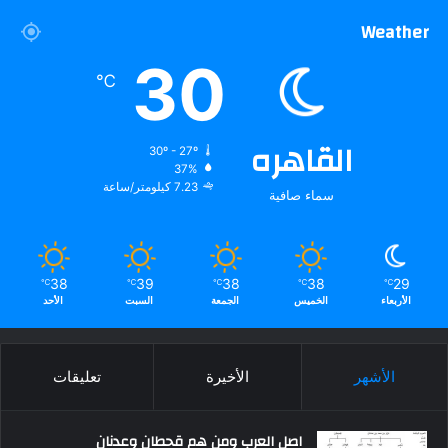
Weather
30
℃
القاهره
30º - 27º
37%
7.23 كيلومتر/ساعة
سماء صافية
38
39
38
38
29
℃
℃
℃
℃
℃
الأربعاء
الخميس
الجمعة
السبت
الأحد
الأشهر
الأخيرة
تعليقات
اصل العرب ومن هم قحطان وعدنان