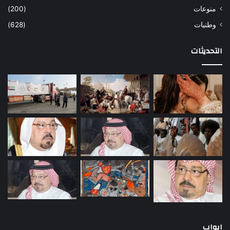
منوعات
(200)
وطنيات
(628)
التحديثات
ابواب