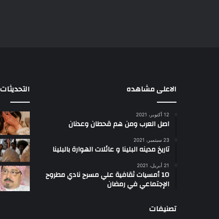
الاعلى مشاهده
التحديثات
12 أكتوبر، 2021
ا
اصل العرب ومن هم قحطان وعدنان
ع
ج
23 سبتمبر، 2021
ب
تاريخ مدينه البلينا و عائلات الهوارة بالبلينا
أ
21 أبريل، 2021
س
10 أمسيات ثقافية علي مسرح نادي مطروح
ل
الإجتماعي في رمضان
ت
ب
تصنيفات
ب