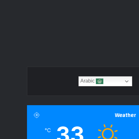
Arabic
Weather
33
℃