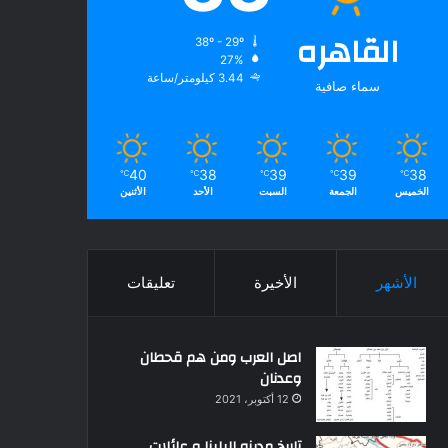
القاهره
38º - 29º
27%
3.44 كيلومتر/ساعة
سماء صافية
40
38
39
39
38
℃
℃
℃
℃
℃
الخميس
الجمعة
السبت
الأحد
الأثنين
الأشهر
الأخيرة
تعليقات
اصل العرب ومن هم قحطان
وعدنان
12 أكتوبر، 2021
تاريخ مدينه البلينا و عائلات