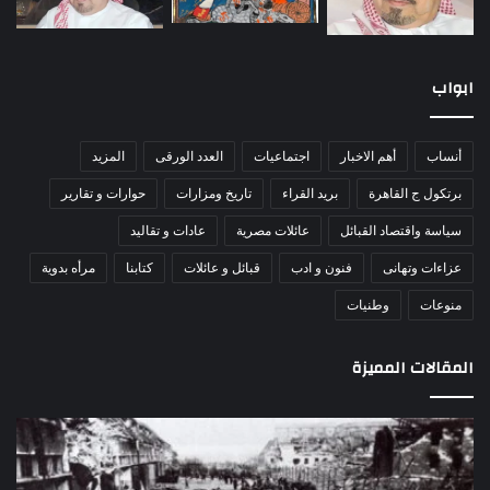
ابواب
أنساب
أهم الاخبار
اجتماعيات
العدد الورقى
المزيد
برتكول ج القاهرة
بريد القراء
تاريخ ومزارات
حوارات و تقارير
سياسة واقتصاد القبائل
عائلات مصرية
عادات و تقاليد
عزاءات وتهانى
فنون و ادب
قبائل و عائلات
كتابنا
مرأه بدوية
منوعات
وطنيات
المقالات المميزة
مذبحة
اللو
اللد..
دكت
القصة
را