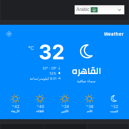
Arabic
Weather
32
℃
القاهره
32º - 29º
52%
8.01 كيلومتر/ساعة
سماء صافية
42
40
39
38
32
℃
℃
℃
℃
℃
السبت
الأحد
الأثنين
الثلاثاء
الأربعاء