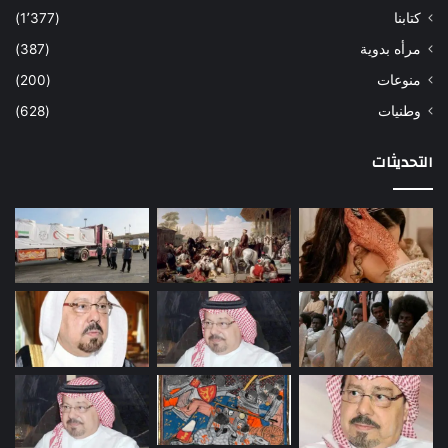
كتابنا
(1٬377)
مرأه بدوية
(387)
منوعات
(200)
وطنيات
(628)
التحديثات