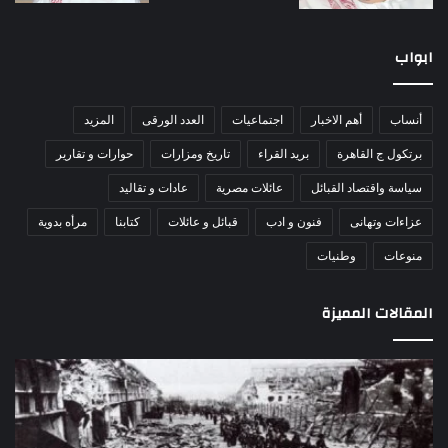
ابواب
أنساب
أهم الاخبار
اجتماعيات
العدد الورقى
المزيد
برتكول ج القاهرة
بريد القراء
تاريخ ومزارات
حوارات و تقارير
سياسة واقتصاد القبائل
عائلات مصرية
عادات و تقاليد
عزاءات وتهانى
فنون و ادب
قبائل و عائلات
كتابنا
مرأه بدوية
منوعات
وطنيات
المقالات المميزة
مذبحة
اللو
اللد..
دكت
القصة
را
الكاملة
عبد