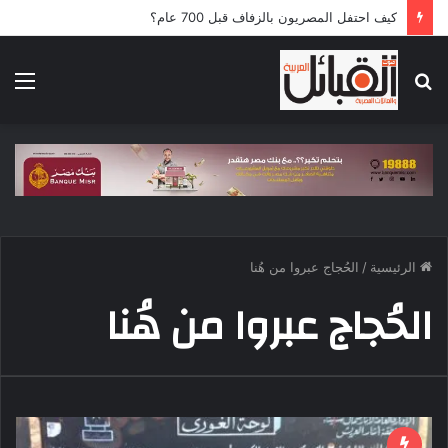
كيف احتفل المصريون بالزفاف قبل 700 عام؟
بحث
الق
عن
الرئيسية
/
الحُجاج عبروا من هُنا
الحُجاج عبروا من هُنا