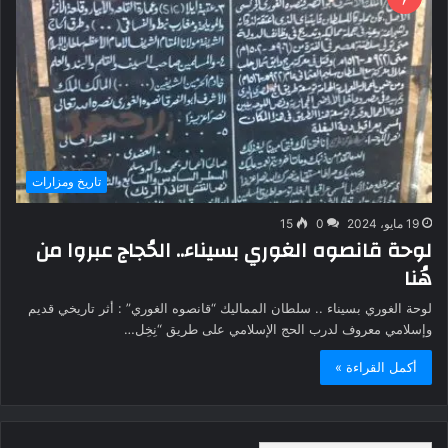
تاريخ ومزارات
19 مايو، 2024
0
15
لوحة قانصوه الغوري بسيناء.. الحُجاج عبروا من
هُنا
لوحة الغوري بسيناء .. سلطان المماليك “قانصوه الغوري” : أثر تاريخي قديم
وإسلامي معروف لدرب الحج الإسلامي على طريق “نِخِل…
أكمل القراءة »