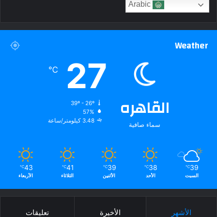
Arabic
Weather
27
℃
القاهره
39º - 26º
57%
3.48 كيلومتر/ساعة
سماء صافية
43
41
39
38
39
℃
℃
℃
℃
℃
السبت
الأحد
الأثنين
الثلاثاء
الأربعاء
الأشهر
الأخيرة
تعليقات