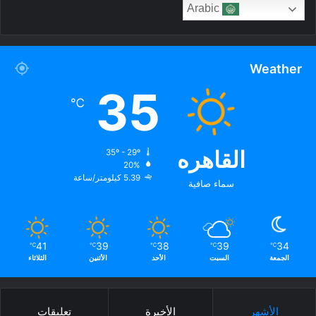
Arabic
Weather
35
℃
القاهره
35º - 29º
20%
5.39 كيلومتر/ساعة
سماء صافية
41
39
38
39
34
℃
℃
℃
℃
℃
الجمعة
السبت
الأحد
الأثنين
الثلاثاء
الأشهر
الأخيرة
تعليقات