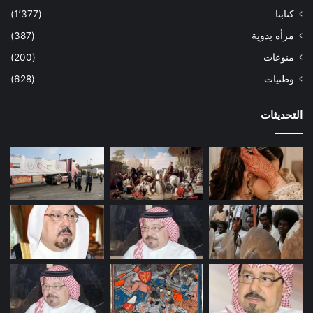
كتابنا
(1٬377)
مرأه بدوية
(387)
منوعات
(200)
وطنيات
(628)
التحديثات