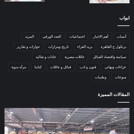
ابواب
أنساب
أهم الاخبار
اجتماعيات
العدد الورقى
المزيد
برتكول ج القاهرة
بريد القراء
تاريخ ومزارات
حوارات و تقارير
سياسة واقتصاد القبائل
عائلات مصرية
عادات و تقاليد
عزاءات وتهانى
فنون و ادب
قبائل و عائلات
كتابنا
مرأه بدوية
منوعات
وطنيات
المقالات المميزة
الأمين
الش
العام
عبد
للهلال
جها
الأحمر
بطو