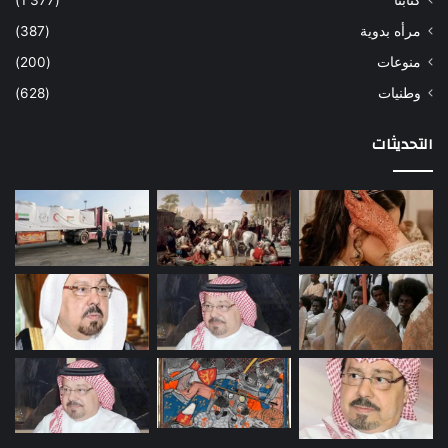
كتابنا
(1٬377)
مرأه بدوية
(387)
منوعات
(200)
وطنيات
(628)
التحديثات