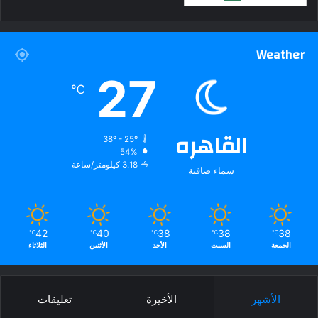
Weather
27
℃
القاهره
38º - 25º
54%
3.18 كيلومتر/ساعة
سماء صافية
42
40
38
38
38
℃
℃
℃
℃
℃
الجمعة
السبت
الأحد
الأثنين
الثلاثاء
الأشهر
الأخيرة
تعليقات