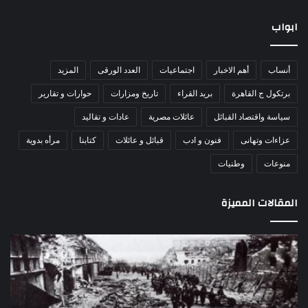
ابواب
أنساب
أهم الاخبار
اجتماعيات
العدد الورقى
المزيد
برتكول ج القاهرة
بريد القراء
تاريخ ومزارات
حوارات و تقارير
سياسة واقتصاد القبائل
عائلات مصرية
عادات و تقاليد
عزاءات وتهانى
فنون و ادب
قبائل و عائلات
كتابنا
مرأه بدوية
منوعات
وطنيات
المقالات المميزة
مذبحة
اللو
اللد..
دكت
القصة
را
الكاملة
عبد
لإحدى
يكت