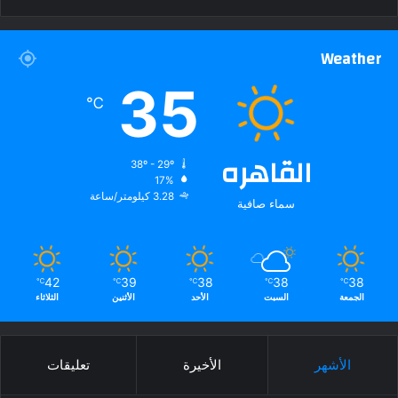
Weather
35
℃
القاهره
38º - 29º
17%
3.28 كيلومتر/ساعة
سماء صافية
42
39
38
38
38
℃
℃
℃
℃
℃
الجمعة
السبت
الأحد
الأثنين
الثلاثاء
الأشهر
الأخيرة
تعليقات