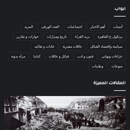
ابواب
أنساب
أهم الاخبار
اجتماعيات
العدد الورقى
المزيد
برتكول ج القاهرة
بريد القراء
تاريخ ومزارات
حوارات و تقارير
سياسة واقتصاد القبائل
عائلات مصرية
عادات و تقاليد
عزاءات وتهانى
فنون و ادب
قبائل و عائلات
كتابنا
مرأه بدوية
منوعات
وطنيات
المقالات المميزة
مذبحة
اللو
اللد..
دكت
القصة
را
الكاملة
عبد
لإحدى
يكت
أكبر
30