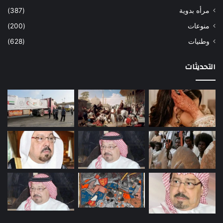
مرأه بدوية
(387)
منوعات
(200)
وطنيات
(628)
التحديثات