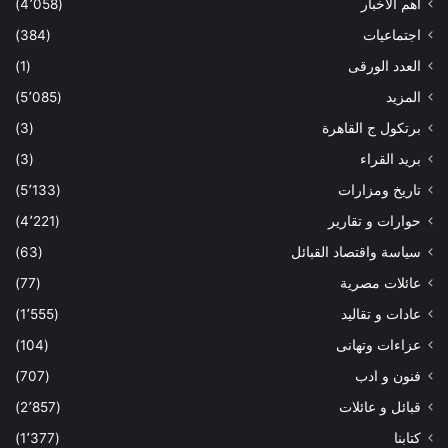
أهم الاخبار
(4٬058)
اجتماعيات
(384)
العدد الورقى
(1)
المزيد
(5٬085)
برتكول ج القاهرة
(3)
بريد القراء
(3)
تاريخ ومزارات
(5٬133)
حوارات و تقارير
(4٬221)
سياسة واقتصاد القبائل
(63)
عائلات مصرية
(77)
عادات و تقاليد
(1٬555)
عزاءات وتهانى
(104)
فنون و ادب
(707)
قبائل و عائلات
(2٬857)
كتابنا
(1٬377)