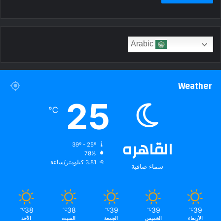
Arabic
Weather
25
℃
القاهره
39º - 25º
78%
3.81 كيلومتر/ساعة
سماء صافية
38
38
39
39
39
℃
℃
℃
℃
℃
الأربعاء
الخميس
الجمعة
السبت
الأحد