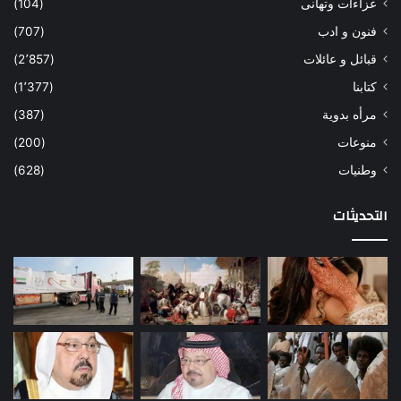
عزاءات وتهانى
(104)
فنون و ادب
(707)
قبائل و عائلات
(2٬857)
كتابنا
(1٬377)
مرأه بدوية
(387)
منوعات
(200)
وطنيات
(628)
التحديثات