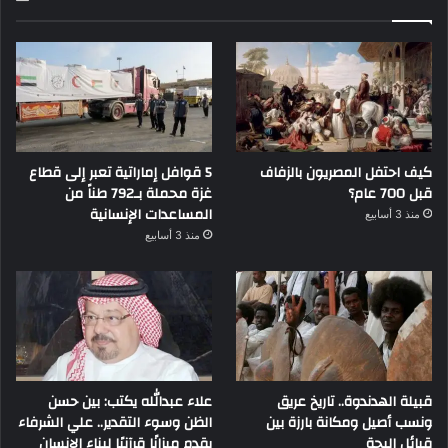
كيف احتفل المصريون بالزفاف
5 قوافل إماراتية تعبر إلى قطاع
قبل 700 عام؟
غزة محملة بـ792 طناً من
المساعدات الإنسانية
منذ 3 أسابيع
منذ 3 أسابيع
قبيلة الهدندوة.. تاريخ عريق
علاء عبدالله يكتب: بين حسن
ونسب أصيل ومكانة بارزة بين
الظن وسوء التقدير.. علي الشرفاء
قبائل البجة
يقدم ميزانًا قرآنيًا لبناء الإنسان