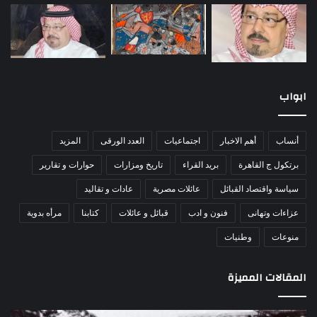
ابواب
أنساب
أهم الاخبار
اجتماعيات
العدد الورقى
المزيد
برتكول ج القاهرة
بريد القراء
تاريخ ومزارات
حوارات و تقارير
سياسة واقتصاد القبائل
عائلات مصرية
عادات و تقاليد
عزاءات وتهانى
فنون و ادب
قبائل و عائلات
كتابنا
مرأه بدوية
منوعات
وطنيات
المقالات المميزة
اللواء
الأ