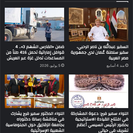
السفير عبدالله بن ناصر الرحبي،
ضمن «الفارس الشهم 3».. 4
سفير سلطنة عُمان لدى جمهورية
قوافل إماراتية تحمل 416 طناً من
مصر العربية
المساعدات تدخل غزة عبر العريش
منذ 4 أسابيع
5 يوليو، 2026
اللواء سمير فرج: دعوة المشاركة
اللواء الدكتور سمير فرج يشارك
في افتتاح القيادة الاستراتيجية
في مناقشة رسالة دكتوراه
بحضور الرئيس السيسي أعظم
بجامعة الزقازيق حول الدبلوماسية
تشريف في حياتي
الشعبية الإسرائيلية