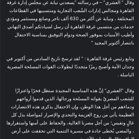
وقال ” العشري” – في رسالته “يسعدني نيابة عن مجلس إدارة غرفة
القاهرة ومجالس إدارات الشُعب التجارية ومنتسبيها في القطاعات
المختلفة ، ونيابة عن أكثر من 630 ألف تاجر وصانع ومستثمر ومؤدي
خدمات من منتسبي غرفة القاهرة أن رسل لسيادتكم أصدق التهاني
وأطيب الأمنيات بموفور الصحة ودوام التوفيق بمناسبة الاحتفال
بانتصار أكتوبر المجيد ”
وتابع رئيس غرفة القاهرة : ” لقد ترسخ تاريخ السادس من أكتوبر في
وجدان الأمة وأصبح رمزًا متجددًا لبطولات القوات المسلحة المصرية
الباسلة .
وقال “العشري” إنَّ هذه المناسبة المجيدة ستظل فخرًا واعتزازًا
للشعب المصريّ بقواته المسلحة ورجالها، الذين قدموا أرواحهم
ودماءهم من أجل هذا الوطن، وإن الاحتفال بذكرى هذه الانتصارات
العظيمة يأتي من روح العزيمة والتحدي والإصرار لمواصلة بذل كل
غالٍ ونفيس؛ من أجل مصرنا الغالية، والحفاظ على أمنها واستقرارها
، والمضي بُخطى جادة في مسيرة التنمية التي تحققت على أرض
الواقع خلال السنوات الأخيرة.