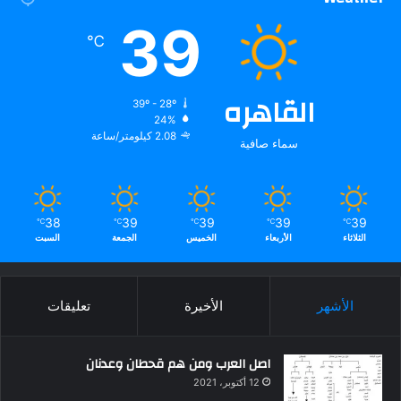
39
℃
القاهره
39º - 28º
24%
2.08 كيلومتر/ساعة
سماء صافية
38
39
39
39
39
℃
℃
℃
℃
℃
الثلاثاء
الأربعاء
الخميس
الجمعة
السبت
الأشهر
الأخيرة
تعليقات
اصل العرب ومن هم قحطان وعدنان
12 أكتوبر، 2021