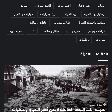
أنساب
أهم الاخبار
اجتماعيات
العدد الورقى
المزيد
برتكول ج القاهرة
بريد القراء
تاريخ ومزارات
حوارات و تقارير
سياسة واقتصاد القبائل
عائلات مصرية
عادات و تقاليد
عزاءات وتهانى
فنون و ادب
قبائل و عائلات
كتابنا
مرأه بدوية
منوعات
وطنيات
المقالات المميزة
اللواء
الأ
دكتور
العا
راضي
للهل
عبدالمعطي
الأ
يكتب:
الإم
30
يتف
يونيو
مرك
ا
–
الع
منذ 3 أسابيع
اللواء دكتور راضي عبدالمعطي يكتب: 30 يونيو – 3 يوليو..
ا
3
الل