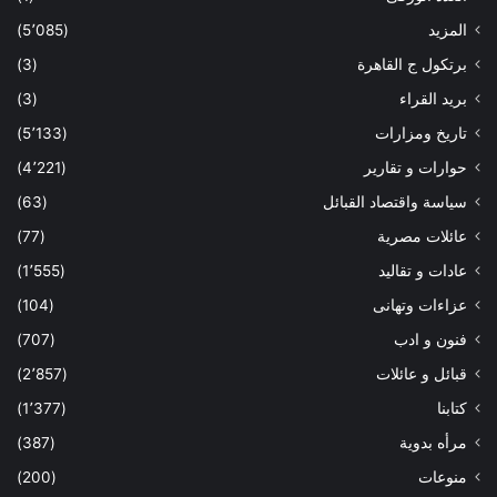
المزيد
(5٬085)
برتكول ج القاهرة
(3)
بريد القراء
(3)
تاريخ ومزارات
(5٬133)
حوارات و تقارير
(4٬221)
سياسة واقتصاد القبائل
(63)
عائلات مصرية
(77)
عادات و تقاليد
(1٬555)
عزاءات وتهانى
(104)
فنون و ادب
(707)
قبائل و عائلات
(2٬857)
كتابنا
(1٬377)
مرأه بدوية
(387)
منوعات
(200)