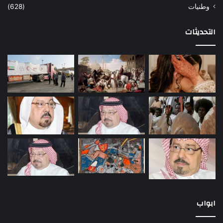
وطنيات
(628)
التحديثات
ابواب