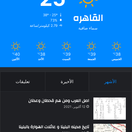
القاهره
38º - 25º
73%
2.79 كيلومتر/ساعة
سماء صافية
40
38
39
39
38
℃
℃
℃
℃
℃
الخميس
الجمعة
السبت
الأحد
الأثنين
الأشهر
الأخيرة
تعليقات
اصل العرب ومن هم قحطان وعدنان
12 أكتوبر، 2021
تاريخ مدينه البلينا و عائلات الهوارة بالبلينا