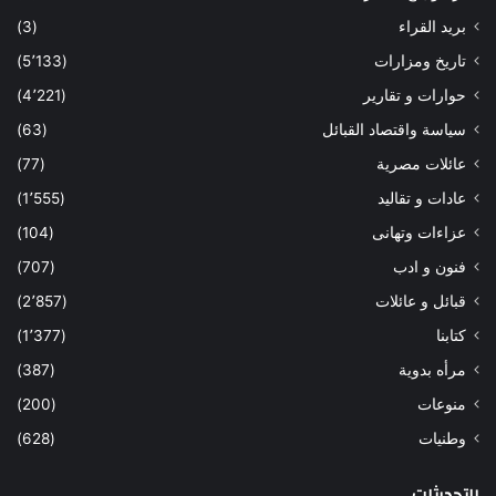
بريد القراء
(3)
تاريخ ومزارات
(5٬133)
حوارات و تقارير
(4٬221)
سياسة واقتصاد القبائل
(63)
عائلات مصرية
(77)
عادات و تقاليد
(1٬555)
عزاءات وتهانى
(104)
فنون و ادب
(707)
قبائل و عائلات
(2٬857)
كتابنا
(1٬377)
مرأه بدوية
(387)
منوعات
(200)
وطنيات
(628)
التحديثات