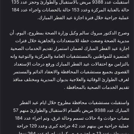
استقبلت عدد 9388 مريض بالاستقبال والطوارئ وحجز عدد 135
حالة بالعناية المركزة وعدد 153 حالة بالحضانات واجراء عدد 184
عملية جراحية خلال فترة اجازة عيد الفطر المبارك.
وصرح الدكتور مبروك سالم وكيل وزارة الصحة بمطروح، اليوم، أن
مديرية الصحة وضعت خطة للاستعدادات والجاهزية خلال فترات
اجازة عيد الفطر المبارك لضمان استمرار تقديم الخدمات الصحية
المتميزة للمواطنين بالمستشفيات العامة والمركزية والنوعية وانه
بالتزامن مع احتفالات عيد الفطر المبارك ورفع درجات الإستعداد
القصوى بجميع مستشفيات المحافظة والانعقاد الدائم والمستمر
لغرف الطوارئ الوقائية والعلاجية بديوان المديرية ومختلف منافذ
تقديم الخدمات الصحية بالمحافظة .
واستقبلت مستشفيات محافظة مطروح خلال ايام عيد الفطر
المبارك عدد 9388 مريض بأقسام الاستقبال والطوارئ منهم 57
مصاب حوادث و4 حالات تسمم وحالة غرق، وتم اجراء عدد 184
عملية جراحية من بينهم عدد 42 جراحة كبرى وعدد 129 جراحة
متوسطة وعدد 13 جراحة صغري، كما تم اجراء عدد 264 تدخل