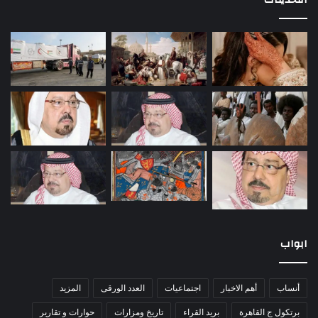
ابواب
أنساب
أهم الاخبار
اجتماعيات
العدد الورقى
المزيد
برتكول ج القاهرة
بريد القراء
تاريخ ومزارات
حوارات و تقارير