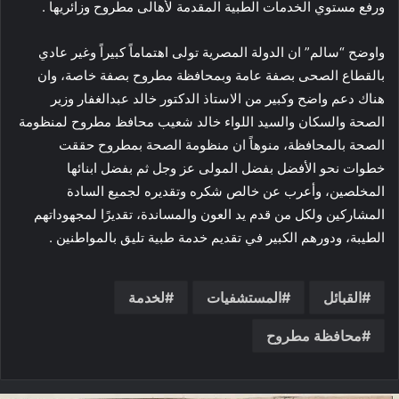
ورفع مستوي الخدمات الطبية المقدمة لأهالى مطروح وزائريها .
واوضح “سالم” ان الدولة المصرية تولى اهتماماً كبيراً وغير عادي
بالقطاع الصحى بصفة عامة وبمحافظة مطروح بصفة خاصة، وان
هناك دعم واضح وكبير من الاستاذ الدكتور خالد عبدالغفار وزير
الصحة والسكان والسيد اللواء خالد شعيب محافظ مطروح لمنظومة
الصحة بالمحافظة، منوهاً ان منظومة الصحة بمطروح حققت
خطوات نحو الأفضل بفضل المولى عز وجل ثم بفضل ابنائها
المخلصين، وأعرب عن خالص شكره وتقديره لجميع السادة
المشاركين ولكل من قدم يد العون والمساندة، تقديرًا لمجهوداتهم
الطيبة، ودورهم الكبير في تقديم خدمة طبية تليق بالمواطنين .
القبائل
المستشفيات
لخدمة
محافظة مطروح