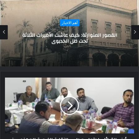
حوارات و تقارير
بحضور شيوخ القبائل.. عُرس جماعي لـ15 عريس
وعروسة بالعريش