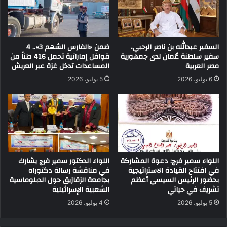
السفير عبدالله بن ناصر الرحبي،
ضمن «الفارس الشهم 3».. 4
سفير سلطنة عُمان لدى جمهورية
قوافل إماراتية تحمل 416 طناً من
مصر العربية
المساعدات تدخل غزة عبر العريش
6 يوليو، 2026
5 يوليو، 2026
اللواء سمير فرج: دعوة المشاركة
اللواء الدكتور سمير فرج يشارك
في افتتاح القيادة الاستراتيجية
في مناقشة رسالة دكتوراه
بحضور الرئيس السيسي أعظم
بجامعة الزقازيق حول الدبلوماسية
تشريف في حياتي
الشعبية الإسرائيلية
5 يوليو، 2026
4 يوليو، 2026