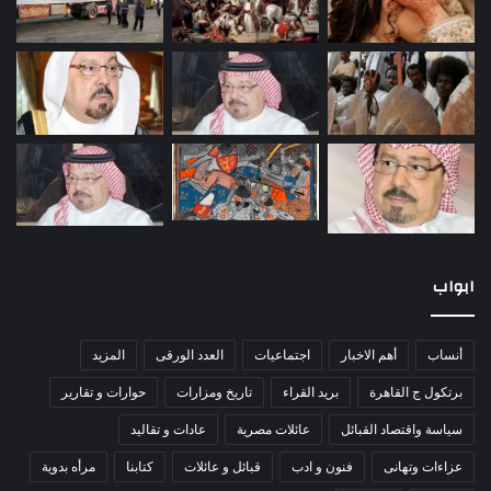
ابواب
أنساب
أهم الاخبار
اجتماعيات
العدد الورقى
المزيد
برتكول ج القاهرة
بريد القراء
تاريخ ومزارات
حوارات و تقارير
سياسة واقتصاد القبائل
عائلات مصرية
عادات و تقاليد
عزاءات وتهانى
فنون و ادب
قبائل و عائلات
كتابنا
مرأه بدوية