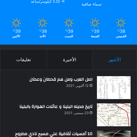
3.32 كيلومتر/ساعة
سماء صافية
39
38
39
39
38
℃
℃
℃
℃
℃
الخميس
الجمعة
السبت
الأحد
الأثنين
الأشهر
الأخيرة
تعليقات
اصل العرب ومن هم قحطان وعدنان
12 أكتوبر، 2021
تاريخ مدينه البلينا و عائلات الهوارة بالبلينا
23 سبتمبر، 2021
10 أمسيات ثقافية علي مسرح نادي مطروح