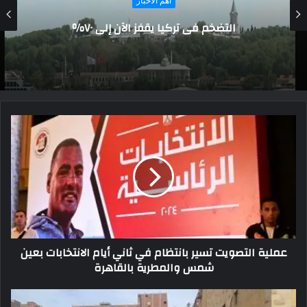
محافظ مطروح: إنشاء مجزر ومحجر بيطرى ومصنع
كومبوست علي مساحة 100 ألف م2
عملية التصويت تسير بانتظام في ثاني أيام الانتخابات بعين
شمس والمطرية بالقاهرة