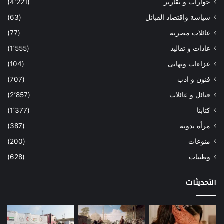
حوارات و تقارير
(4٬221)
سياسة واقتصاد القبائل
(63)
عائلات مصرية
(77)
عادات و تقاليد
(1٬555)
عزاءات وتهانى
(104)
فنون و ادب
(707)
قبائل و عائلات
(2٬857)
كتابنا
(1٬377)
مرأه بدوية
(387)
منوعات
(200)
وطنيات
(628)
التحديثات